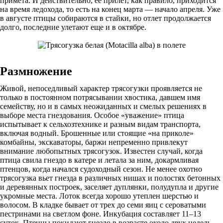
примета. И действительно, ее прилет, как правило, приходится
на время ледохода, то есть на конец марта — начало апреля. Уже
в августе птицы собираются в стайки, но отлет продолжается
долго, последние улетают еще и в октябре.
Размножение
Живой, непоседливый характер трясогузки проявляется не
только в постоянном потрясывании хвостика, давшем имя
семейству, но и в самых неожиданных и смелых решениях в
выборе места гнездования. Особое «уважение» птица
испытывает к сельхозтехнике и разным видам транспорта,
включая водный. Брошенные или стоящие «на приколе»
комбайны, экскаваторы, баржи непременно привлекут
внимание любопытных трясогузок. Известен случай, когда
птица свила гнездо в катере и летала за ним, докармливая
птенцов, когда начался судоходный сезон. Не менее охотно
трясогузка вьет гнезда в различных нишах и полостях бетонных
и деревянных построек, заселяет дуплянки, полудупла и другие
укромные места. Лоток всегда хорошо утеплен шерстью и
волосом. В кладке бывает от трех до семи яиц с сероватыми
пестринами на светлом фоне. Инкубация составляет 11–13
суток. Птенцы покидают гнездо в возрасте около двух недель.