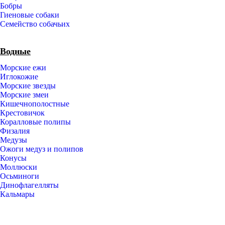
Бобры
Гиеновые собаки
Семейство собачьих
Водные
Морские ежи
Иглокожие
Морские звезды
Морские змеи
Кишечнополостные
Крестовичок
Коралловые полипы
Физалия
Медузы
Ожоги медуз и полипов
Конусы
Моллюски
Осьминоги
Динофлагелляты
Кальмары