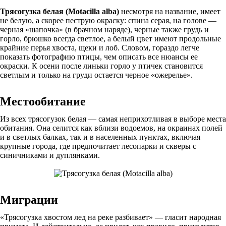
Трясогузка белая (Motacilla alba)
несмотря на название, имеет
не белую, а скорее пеструю окраску: спина серая, на голове —
черная «шапочка» (в брачном наряде), черные также грудь и
горло, брюшко всегда светлое, а белый цвет имеют продольные
крайние перья хвоста, щеки и лоб. Словом, гораздо легче
показать фотографию птицы, чем описать все нюансы ее
окраски. К осени после линьки горло у птичек становится
светлым и только на груди остается черное «ожерелье».
Местообитание
Из всех трясогузок белая — самая неприхотливая в выборе места
обитания. Она селится как вблизи водоемов, на окраинах полей
и в светлых балках, так и в населенных пунктах, включая
крупные города, где предпочитает лесопарки и скверы с
синичниками и дуплянками.
Миграции
«Трясогузка хвостом лед на реке разбивает» — гласит народная