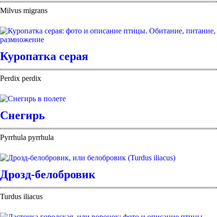
Milvus migrans
Куропатка серая
Perdix perdix
Снегирь
Pyrrhula pyrrhula
Дрозд-белобровик
Turdus iliacus