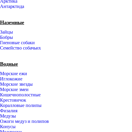
Арктика
Антарктида
Наземные
Зайцы
Бобры
Гиеновые собаки
Семейство собачьих
Водные
Морские ежи
Иглокожие
Морские звезды
Морские змеи
Кишечнополостные
Крестовичок
Коралловые полипы
Физалия
Медузы
Ожоги медуз и полипов
Конусы
Моллюски