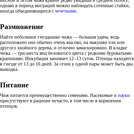
Весной и летом чижа крайне редко увидишь в средней полосе,
однако в период миграций можно наблюдать сотенные стайки,
иногда объединяющиеся с
чечетками
.
Размножение
Найти небольшое гнездышко чижа — большая удача, ведь
расположено оно обычно очень высоко, на макушке ели или
другого хвойного дерева, и отлично замаскировано. В кладке
чижа — три-шесть яиц беловатого цвета с редкими буроватыми
крапинами. Инкубация занимает 12–13 суток. Птенцы находятся
в гнезде от 13 до 16 дней. За сезон у одной пары может быть два
выводка.
Питание
Чиж питается преимущественно семенами. Насекомые и
пауки
присутствуют в рационе нечасто, в том числе в кормлении
птенцов.