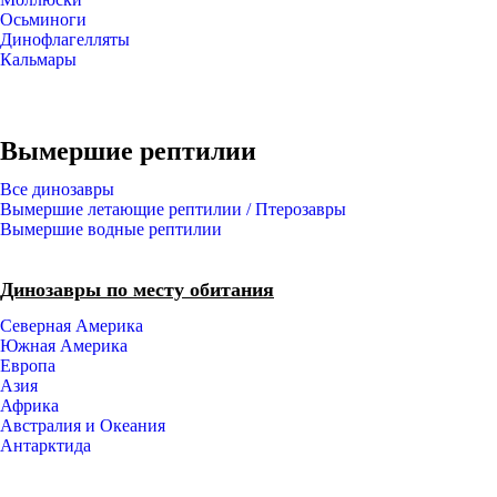
Осьминоги
Динофлагелляты
Кальмары
Вымершие рептилии
Все динозавры
Вымершие летающие рептилии / Птерозавры
Вымершие водные рептилии
Динозавры по месту обитания
Северная Америка
Южная Америка
Европа
Азия
Африка
Австралия и Океания
Антарктида