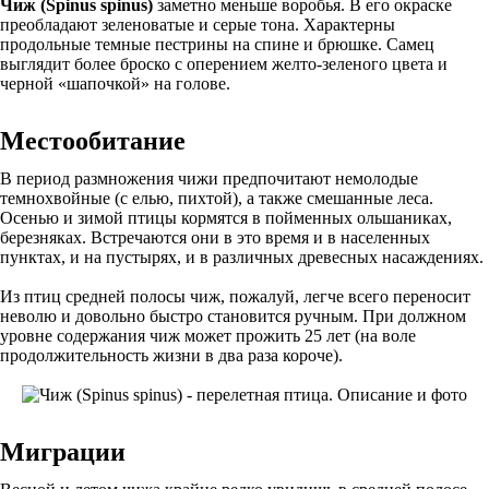
Чиж (Spinus spinus)
заметно меньше воробья. В его окраске
преобладают зеленоватые и серые тона. Характерны
продольные темные пестрины на спине и брюшке. Самец
выглядит более броско с оперением желто-зеленого цвета и
черной «шапочкой» на голове.
Местообитание
В период размножения чижи предпочитают немолодые
темнохвойные (с елью, пихтой), а также смешанные леса.
Осенью и зимой птицы кормятся в пойменных ольшаниках,
березняках. Встречаются они в это время и в населенных
пунктах, и на пустырях, и в различных древесных насаждениях.
Из птиц средней полосы чиж, пожалуй, легче всего переносит
неволю и довольно быстро становится ручным. При должном
уровне содержания чиж может прожить 25 лет (на воле
продолжительность жизни в два раза короче).
Миграции