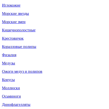
Иглокожие
Морские звезды
Морские змеи
Кишечнополостные
Крестовичок
Коралловые полипы
Физалия
Медузы
Ожоги медуз и полипов
Конусы
Моллюски
Осьминоги
Динофлагелляты