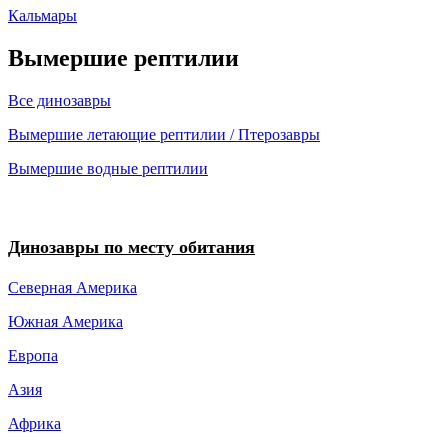
Кальмары
Вымершие рептилии
Все динозавры
Вымершие летающие рептилии / Птерозавры
Вымершие водные рептилии
Динозавры по месту обитания
Северная Америка
Южная Америка
Европа
Азия
Африка