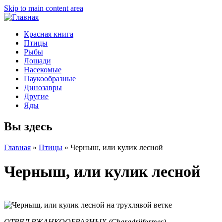
Skip to main content area
Красная книга
Птицы
Рыбы
Лошади
Насекомые
Паукообразные
Динозавры
Другие
Яды
Вы здесь
Главная
»
Птицы
»
Черныш, или кулик лесной
Черныш, или кулик лесной
ОТРЯД РЖАНКООБРАЗНЫХ (Charadriiformes)