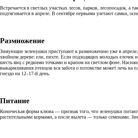
Встречается в светлых участках лесов, парков, лесопосадок, а 
подтягивается в апреле. В сентябре первыми улетают самки, ос
Размножение
Зимующие зеленушки приступают к размножению уже в апреле, о
хвойном дереве: ели, пихте. Если подходящих молодых елочек н
шесть яиц с редкими точками и крапом на светлом фоне. Насижив
выкармливания птенцов вся забота о потомстве может лечь на пл
гнездо на 12–17-й день.
Питание
Коническая форма клюва — признак того, что зеленушки питают
растительными кормами, а после вылета — только семенами. Зим