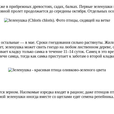
также в прибрежных древостоях, садах, балках. Первые зеленушки
новной пролет продолжается до середины октября. Отдельных ос
стальные — в мае. Сроки гнездования сильно растянуты. Жилищ
ет, зеленушка может свить гнездо на любом лиственном дереве, 
ает кладку только самка в течение 11–14 суток. Самец в это вр
ечи самца, тогда как самка приступает к заботам о второй клад
ся зерном. Насекомые изредка входят в рацион; даже птенцов 
ой зеленушки иногда вместе со щеглами едят семена репейника.