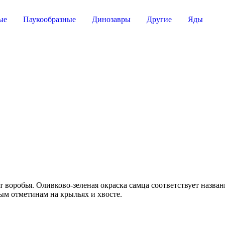
ые
Паукообразные
Динозавры
Другие
Яды
 воробья. Оливково-зеленая окраска самца соответствует назва
ым отметинам на крыльях и хвосте.