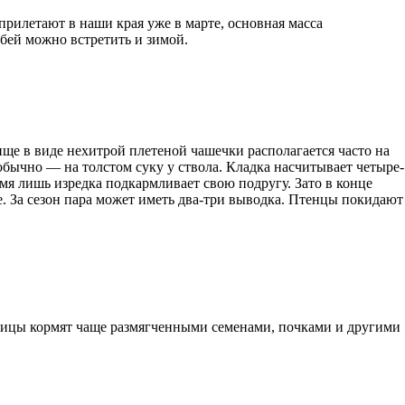
 прилетают в наши края уже в марте, основная масса
обей можно встретить и зимой.
е в виде нехитрой плетеной чашечки располагается часто на
обычно — на толстом суку у ствола. Кладка насчитывает четыре-
емя лишь изредка подкармливает свою подругу. Зато в конце
ке. За сезон пара может иметь два-три выводка. Птенцы покидают
птицы кормят чаще размягченными семенами, почками и другими