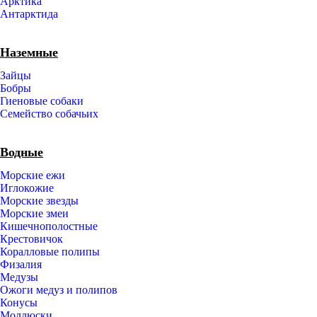
Арктика
Антарктида
Наземные
Зайцы
Бобры
Гиеновые собаки
Семейство собачьих
Водные
Морские ежи
Иглокожие
Морские звезды
Морские змеи
Кишечнополостные
Крестовичок
Коралловые полипы
Физалия
Медузы
Ожоги медуз и полипов
Конусы
Моллюски