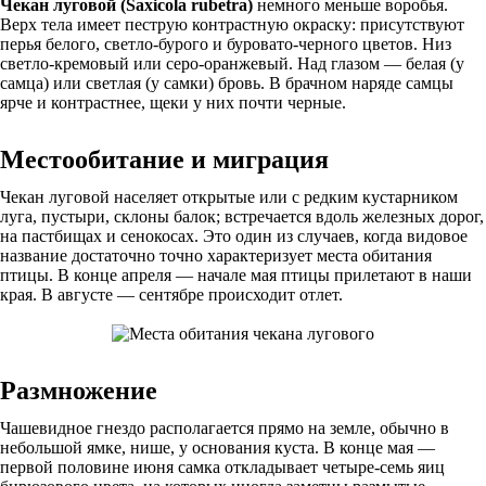
Чекан луговой (Saxicola rubetra)
немного меньше воробья.
Верх тела имеет пеструю контрастную окраску: присутствуют
перья белого, светло-бурого и буровато-черного цветов. Низ
светло-кремовый или серо-оранжевый. Над глазом — белая (у
самца) или светлая (у самки) бровь. В брачном наряде самцы
ярче и контрастнее, щеки у них почти черные.
Местообитание и миграция
Чекан луговой населяет открытые или с редким кустарником
луга, пустыри, склоны балок; встречается вдоль железных дорог,
на пастбищах и сенокосах. Это один из случаев, когда видовое
название достаточно точно характеризует места обитания
птицы. В конце апреля — начале мая птицы прилетают в наши
края. В августе — сентябре происходит отлет.
Размножение
Чашевидное гнездо располагается прямо на земле, обычно в
небольшой ямке, нише, у основания куста. В конце мая —
первой половине июня самка откладывает четыре-семь яиц