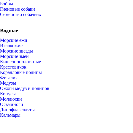
Бобры
Гиеновые собаки
Семейство собачьих
Водные
Морские ежи
Иглокожие
Морские звезды
Морские змеи
Кишечнополостные
Крестовичок
Коралловые полипы
Физалия
Медузы
Ожоги медуз и полипов
Конусы
Моллюски
Осьминоги
Динофлагелляты
Кальмары