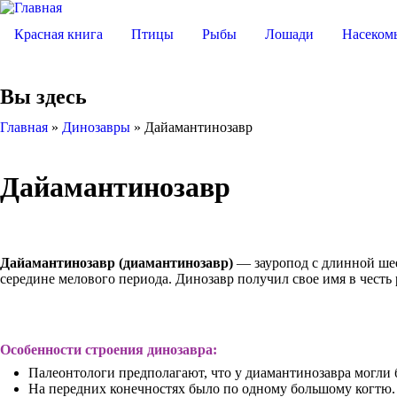
Красная книга
Птицы
Рыбы
Лошади
Насеком
Вы здесь
Главная
»
Динозавры
»
Дайамантинозавр
Дайамантинозавр
Дайамантинозавр (диамантинозавр)
— зауропод с длинной шее
середине мелового периода. Динозавр получил свое имя в честь
Особенности строения динозавра:
Палеонтологи предполагают, что у диамантинозавра могли 
На передних конечностях было по одному большому когтю. 