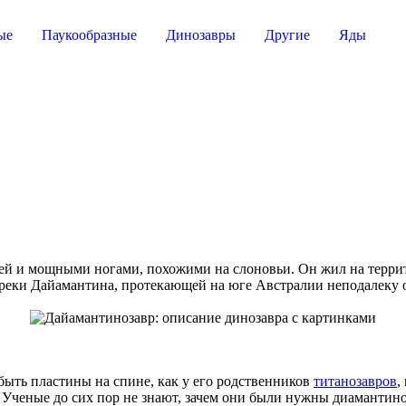
ые
Паукообразные
Динозавры
Другие
Яды
й и мощными ногами, похожими на слоновьи. Он жил на террит
 реки Дайамантина, протекающей на юге Австралии неподалеку от
быть пластины на спине, как у его родственников
титанозавров
,
Ученые до сих пор не знают, зачем они были нужны диамантино