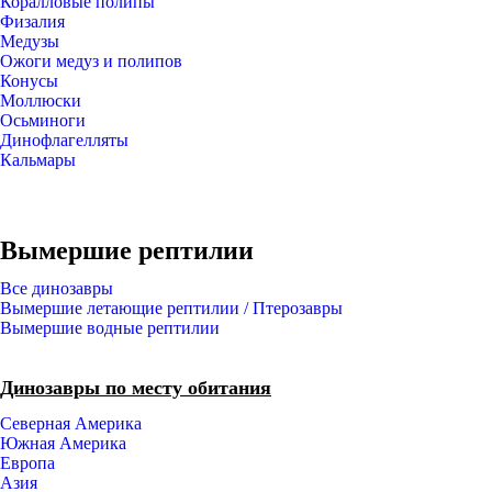
Коралловые полипы
Физалия
Медузы
Ожоги медуз и полипов
Конусы
Моллюски
Осьминоги
Динофлагелляты
Кальмары
Вымершие рептилии
Все динозавры
Вымершие летающие рептилии / Птерозавры
Вымершие водные рептилии
Динозавры по месту обитания
Северная Америка
Южная Америка
Европа
Азия