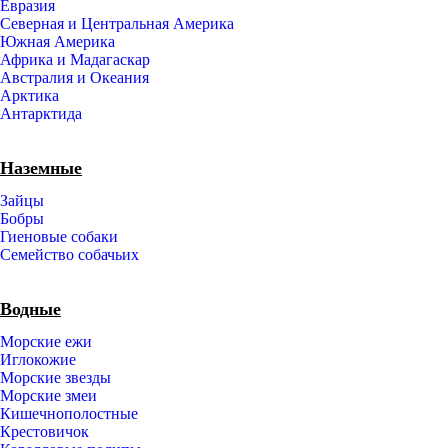
Евразия
Северная и Центральная Америка
Южная Америка
Африка и Мадагаскар
Австралия и Океания
Арктика
Антарктида
Наземные
Зайцы
Бобры
Гиеновые собаки
Семейство собачьих
Водные
Морские ежи
Иглокожие
Морские звезды
Морские змеи
Кишечнополостные
Крестовичок