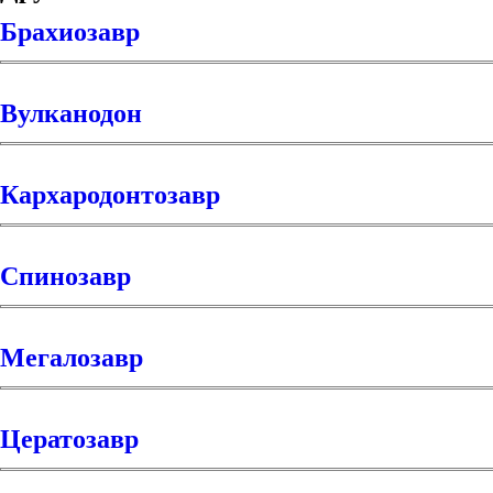
Брахиозавр
Вулканодон
Кархародонтозавр
Спинозавр
Мегалозавр
Цератозавр