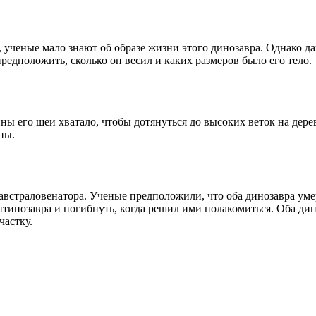
й, ученые мало знают об образе жизни этого динозавра. Однако
едположить, сколько он весил и каких размеров было его тело.
ы его шеи хватало, чтобы дотянуться до высоких веток на дерев
ны.
встраловенатора. Ученые предположили, что оба динозавра умер
тинозавра и погибнуть, когда решил ими полакомиться. Оба дино
частку.