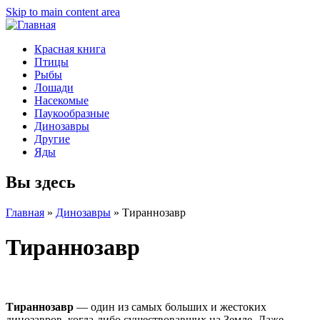
Skip to main content area
Красная книга
Птицы
Рыбы
Лошади
Насекомые
Паукообразные
Динозавры
Другие
Яды
Вы здесь
Главная
»
Динозавры
»
Тираннозавр
Тираннозавр
Тираннозавр
— один из самых больших и жестоких
динозавров, когда-либо существовавших на Земле. Даже