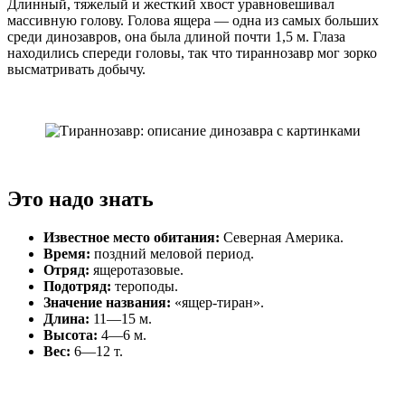
Длинный, тяжелый и жесткий хвост уравновешивал
массивную голову. Голова ящера — одна из самых больших
среди динозавров, она была длиной почти 1,5 м. Глаза
находились спереди головы, так что тираннозавр мог зорко
высматривать добычу.
Это надо знать
Известное место обитания:
Северная Америка.
Время:
поздний меловой период.
Отряд:
ящеротазовые.
Подотряд:
тероподы.
Значение названия:
«ящер-тиран».
Длина:
11—15 м.
Высота:
4—6 м.
Вес:
6—12 т.