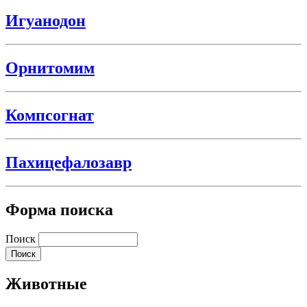
Игуанодон
Орнитомим
Компсогнат
Пахицефалозавр
Форма поиска
Поиск
Животные