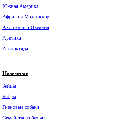
Южная Америка
Африка и Мадагаскар
Австралия и Океания
Арктика
Антарктида
Наземные
Зайцы
Бобры
Гиеновые собаки
Семейство собачьих