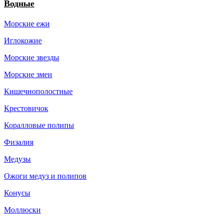
Водные
Морские ежи
Иглокожие
Морские звезды
Морские змеи
Кишечнополостные
Крестовичок
Коралловые полипы
Физалия
Медузы
Ожоги медуз и полипов
Конусы
Моллюски