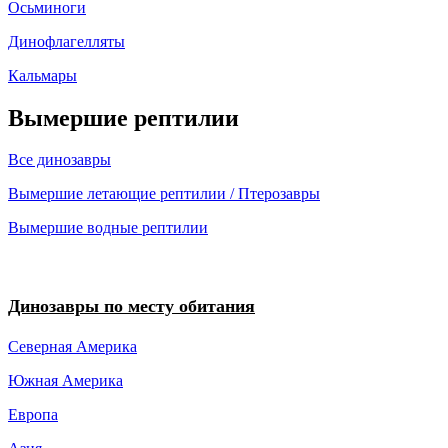
Осьминоги
Динофлагелляты
Кальмары
Вымершие рептилии
Все динозавры
Вымершие летающие рептилии / Птерозавры
Вымершие водные рептилии
Динозавры по месту обитания
Северная Америка
Южная Америка
Европа