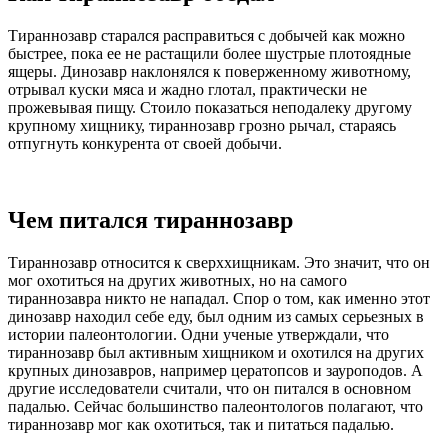
Тираннозавр старался расправиться с добычей как можно
быстрее, пока ее не растащили более шустрые плотоядные
ящеры. Динозавр наклонялся к поверженному животному,
отрывал куски мяса и жадно глотал, практически не
прожевывая пищу. Стоило показаться неподалеку другому
крупному хищнику, тираннозавр грозно рычал, стараясь
отпугнуть конкурента от своей добычи.
Чем питался тираннозавр
Тираннозавр относится к сверххищникам. Это значит, что он
мог охотиться на других животных, но на самого
тираннозавра никто не нападал. Спор о том, как именно этот
динозавр находил себе еду, был одним из самых серьезных в
истории палеонтологии. Одни ученые утверждали, что
тираннозавр был активным хищником и охотился на других
крупных динозавров, например цератопсов и зауроподов. А
другие исследователи считали, что он питался в основном
падалью. Сейчас большинство палеонтологов полагают, что
тираннозавр мог как охотиться, так и питаться падалью.