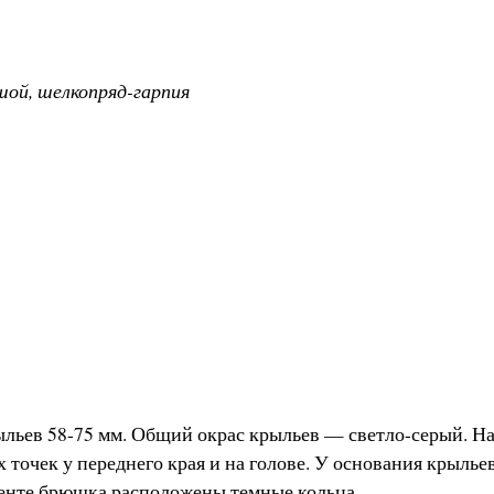
шой, шелкопряд-гарпия
ыльев 58-75 мм. Общий окрас крыльев — светло-серый. На
очек у переднего края и на голове. У основания крыльев 
менте брюшка расположены темные кольца.