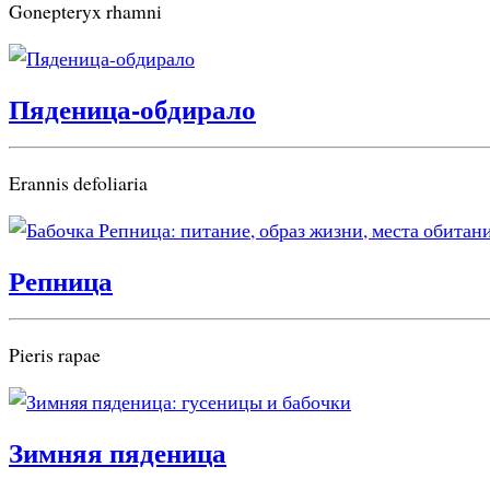
Gonepteryx rhamni
Пяденица-обдирало
Erannis defoliaria
Репница
Pieris rapae
Зимняя пяденица