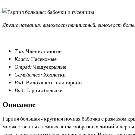
Другие названия: вилохвост пятнистый, вилохвост боль
Тип:
Членистоногие
Класс:
Насекомые
Отряд:
Чешуекрылые
Семейство:
Хохлатки
Род:
Вилохвосты или гарпии
Вид:
Гарпия большая
Описание
Гарпия большая - крупная ночная бабочка с размахом кр
множественных темных зигзагообразных линий и черных т
грудь густо покрыты белыми волосками. На каждом сег