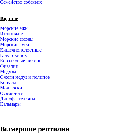
Семейство собачьих
Водные
Морские ежи
Иглокожие
Морские звезды
Морские змеи
Кишечнополостные
Крестовичок
Коралловые полипы
Физалия
Медузы
Ожоги медуз и полипов
Конусы
Моллюски
Осьминоги
Динофлагелляты
Кальмары
Вымершие рептилии