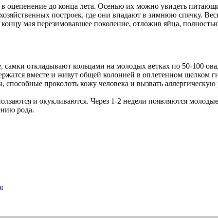
т в оцепенение до конца лета. Осенью их можно увидеть питающ
ах хозяйственных построек, где они впадают в зимнюю спячку. В
 концу мая перезимовавшее поколение, отложив яйца, полностью
е, самки откладывают кольцами на молодых ветках по 50-100 ов
ержатся вместе и живут общей колонией в оплетенном шелком гн
, способные проколоть кожу человека и вызвать аллергическую
сползаются и окукливаются. Через 1-2 недели появляются молоды
ению рода.