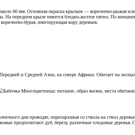
 около 60 мм. Основная окраска крыльев — коричнево-рыжая или
. На переднем крыле имеется бледно-желтое пятно. По внешнем
 коричнево-бурая, имитирующая кору деревьев.
ередней и Средней Азии, на севере Африки. Обитает на лесных 
лнечного дня проводят, перепархивая со ствола на ствол дерев
екомые предпочитают дуб, березу, различные плодовые деревья. 