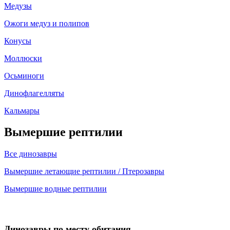
Медузы
Ожоги медуз и полипов
Конусы
Моллюски
Осьминоги
Динофлагелляты
Кальмары
Вымершие рептилии
Все динозавры
Вымершие летающие рептилии / Птерозавры
Вымершие водные рептилии
Динозавры по месту обитания