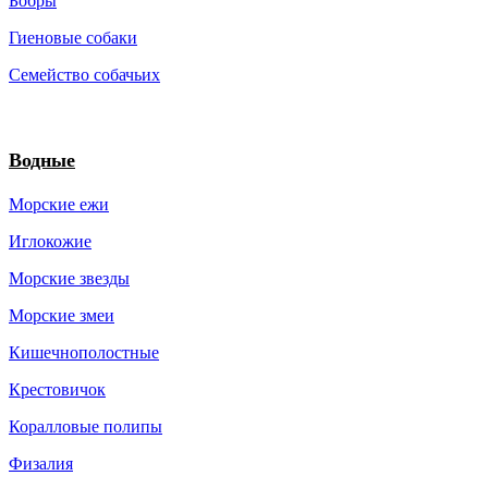
Бобры
Гиеновые собаки
Семейство собачьих
Водные
Морские ежи
Иглокожие
Морские звезды
Морские змеи
Кишечнополостные
Крестовичок
Коралловые полипы
Физалия