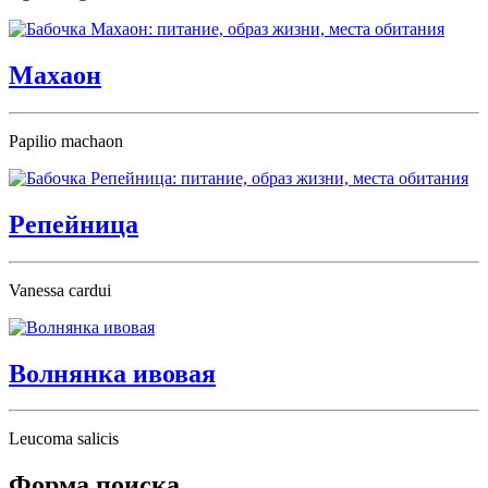
Махаон
Papilio machaon
Репейница
Vanessa cardui
Волнянка ивовая
Leucoma salicis
Форма поиска