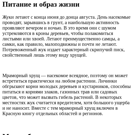
Питание и образ жизни
Жуки летают с конца июня до донца августа. День насекомые
проводят, зарывшись в грунт, а наибольшую активность
проявляют вечером и ночью. В это время они с шумом
устремляются в кроны деревьев, чтобы полакомиться
листьями или хвоей. Летают преимущественно самцы, а
самки, как правило, малоподвижны и почти не летают.
Потревоженный жук издает характерный скрипучий писк,
свойственный лишь этому виду хрущей.
Мраморный хрущ — насекомое всеядное, поэтому он может
встретиться практически на любом растении. Личинки
обгрызают корни молодых деревьев и кустарников, способны
питаться и корнями злаков, газонных трав или садовых
цветов, что может вызвать гибель растений. В некоторых
местностях жук считается вредителем, хотя большого ущерба
и не наносит. Вместе с тем мраморный хрущ включен в
Красную книгу отдельных областей и регионов.