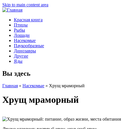
Skip to main content area
Красная книга
Птицы
Рыбы
Лошади
Насекомые
Паукообразные
Динозавры
Другие
Яды
Вы здесь
Главная
»
Насекомые
»
Хрущ мраморный
Хрущ мраморный
Другие названия:
пестрый хрущ, июльский хрущ