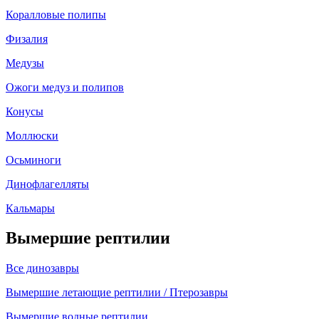
Коралловые полипы
Физалия
Медузы
Ожоги медуз и полипов
Конусы
Моллюски
Осьминоги
Динофлагелляты
Кальмары
Вымершие рептилии
Все динозавры
Вымершие летающие рептилии / Птерозавры
Вымершие водные рептилии