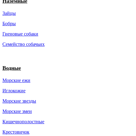
Наземные
Зайцы
Бобры
Гиеновые собаки
Семейство собачьих
Водные
Морские ежи
Иглокожие
Морские звезды
Морские змеи
Кишечнополостные
Крестовичок