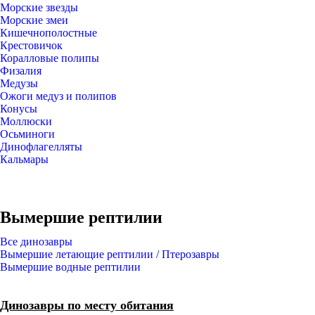
Морские звезды
Морские змеи
Кишечнополостные
Крестовичок
Коралловые полипы
Физалия
Медузы
Ожоги медуз и полипов
Конусы
Моллюски
Осьминоги
Динофлагелляты
Кальмары
Вымершие рептилии
Все динозавры
Вымершие летающие рептилии / Птерозавры
Вымершие водные рептилии
Динозавры по месту обитания