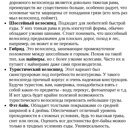
дорожного велосипеда является довольно тяжелая рама,
преимуществ же существенно больше, особенно радует, что
основные части защищены от попадания грязи (кто хоть раз
мыл велосипед, поймет).
Шоссейный велосипед
. Подходит для любителей быстрой
езды. У них тонкая рама и руль изогнутой формы, обычно
обладают узкими шинами. Стоит понимать, что шоссейный
велосипед предназначен для плоских дорог, поход в лес,
например, он может и не пережить.
Гибрид
. Это велосипед, занимающие промежуточное
положение между шоссейным и горным. Похож на такой
тип, как
найнеры
, но с более узкими колесами. Часто их и
путают с найнерами даже сами производители.
Туристический велосипед
. Этот вариант был
сконструирован под потребности велотуризма. У такого
велосипеда прочный корпус и очень надежная конструкция.
Будучи туристом, вам, наверняка, понадобиться взять с
собой какие-то предметы - воду, перекус, фотоаппарат и т.д.
И вот здесь будет крайне полезной возможность
туристического велосипеда перевозить небольшие грузы.
Фэт-байк
. Обладает толстыми покрышками со средней
шириной в 4 дюйма. Обеспечивает отличный уровень
проходимости в сложных условиях, будь то высокая трава,
снег или песок. Оценить все достоинства фэт-байка можно
только в трудных условиях езды. Универсальность,