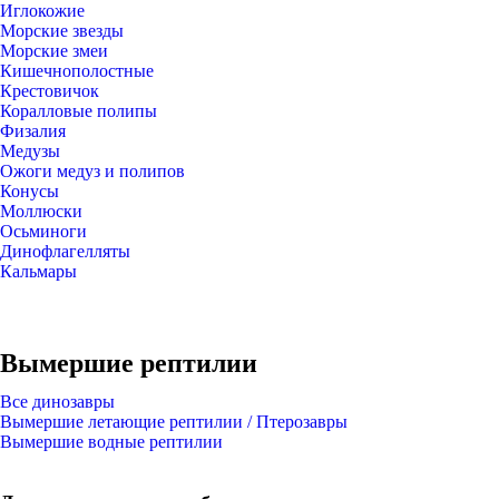
Иглокожие
Морские звезды
Морские змеи
Кишечнополостные
Крестовичок
Коралловые полипы
Физалия
Медузы
Ожоги медуз и полипов
Конусы
Моллюски
Осьминоги
Динофлагелляты
Кальмары
Вымершие рептилии
Все динозавры
Вымершие летающие рептилии / Птерозавры
Вымершие водные рептилии