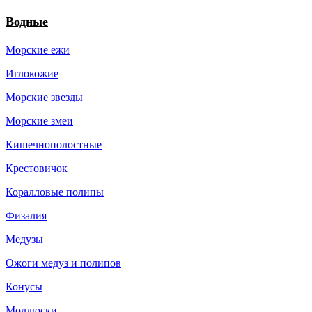
Водные
Морские ежи
Иглокожие
Морские звезды
Морские змеи
Кишечнополостные
Крестовичок
Коралловые полипы
Физалия
Медузы
Ожоги медуз и полипов
Конусы
Моллюски