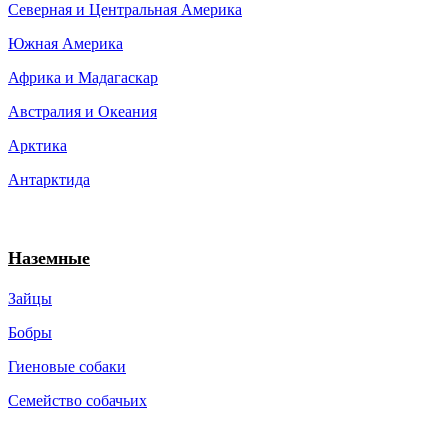
Северная и Центральная Америка
Южная Америка
Африка и Мадагаскар
Австралия и Океания
Арктика
Антарктида
Наземные
Зайцы
Бобры
Гиеновые собаки
Семейство собачьих