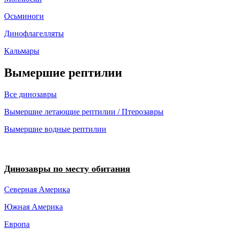
Осьминоги
Динофлагелляты
Кальмары
Вымершие рептилии
Все динозавры
Вымершие летающие рептилии / Птерозавры
Вымершие водные рептилии
Динозавры по месту обитания
Северная Америка
Южная Америка
Европа