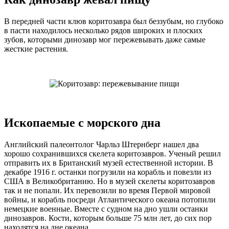
В передней части клюв коритозавра был беззубым, но глубоко
в пасти находилось несколько рядов широких и плоских
зубов, которыми динозавр мог пережевывать даже самые
жесткие растения.
Ископаемые с морского дна
Английский палеонтолог Чарльз Штернберг нашел два
хорошо сохранившихся скелета коритозавров. Ученый решил
отправить их в Британский музей естественной истории. В
декабре 1916 г. останки погрузили на корабль и повезли из
США в Великобританию. Но в музей скелеты коритозавров
так и не попали. Их перевозили во время Первой мировой
войны, и корабль посреди Атлантического океана потопили
немецкие военные. Вместе с судном на дно ушли останки
динозавров. Кости, которым больше 75 млн лет, до сих пор
находятся на дне океана.