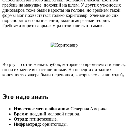
гребень на макушке, похожий на шлем. У других утконосых
динозавров тоже были наросты на голове, но гребнем такой
формы мог похвастаться только коритозавр. Ученые до сих
пор спорят о его назначении, выдвигая разные теории.
Гребнями коритозавры-самцы отличались от самок.
Во рту— сотни мелких зубов, которые со временем стирались,
но на их месте вырастали новые. На передних и задних
конечностях ящера были перепонки, которые смягчали ходьбу.
Это надо знать
Известное место обитания:
Северная Америка.
Время:
поздний меловой период.
Отряд:
птицетазовые.
Инфраотряд:
орнитоподы.