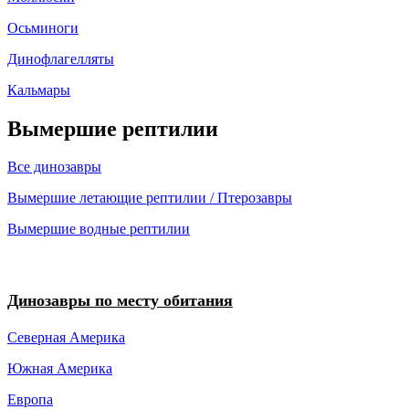
Осьминоги
Динофлагелляты
Кальмары
Вымершие рептилии
Все динозавры
Вымершие летающие рептилии / Птерозавры
Вымершие водные рептилии
Динозавры по месту обитания
Северная Америка
Южная Америка
Европа