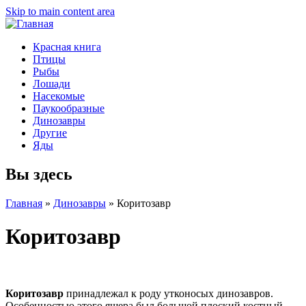
Skip to main content area
Красная книга
Птицы
Рыбы
Лошади
Насекомые
Паукообразные
Динозавры
Другие
Яды
Вы здесь
Главная
»
Динозавры
»
Коритозавр
Коритозавр
Коритозавр
принадлежал к роду утконосых динозавров.
Особенностью этого ящера был большой плоский костный