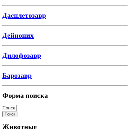
Дасплетозавр
Дейноних
Дилофозавр
Барозавр
Форма поиска
Поиск
Животные