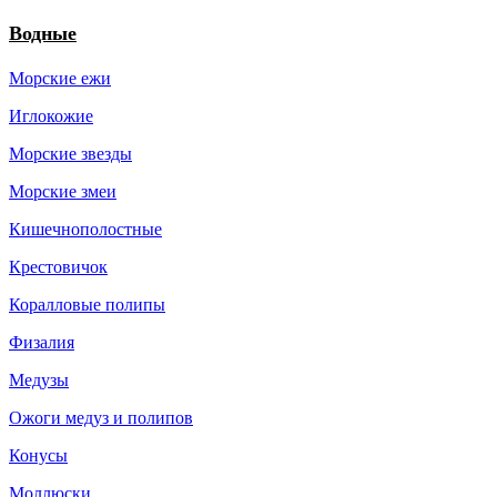
Водные
Морские ежи
Иглокожие
Морские звезды
Морские змеи
Кишечнополостные
Крестовичок
Коралловые полипы
Физалия
Медузы
Ожоги медуз и полипов
Конусы
Моллюски