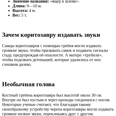
Значение названия:
«ящер в шлеме».
Длина:
9—10 м.
Высота:
4 м.
Вес:
5 т.
Зачем коритозавру издавать звуки
Самцы коритозавров с помощью гребня могли издавать
громкие звуки, чтобы призывать самок и подавать сигналы
стаду, предупреждая об опасности. А матери «трубили»,
чтобы подозвать детенышей, которые удалились от них
слишком далеко.
Необычная голова
Костный гребень коритозавра был высотой около 30 см.
Внутри он был пустым и через проходы соединялся с носом.
Некоторые ученые считают, что благодаря такому
своеобразному устройству черепа коритозавры могли издавать
громкие низкие звуки, перекликаясь друг с другом.