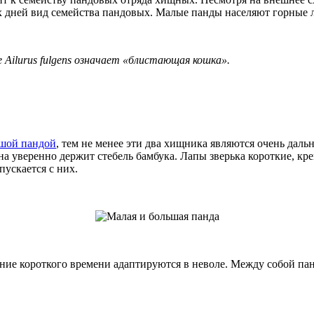
 дней вид семейства пандовых. Малые панды населяют горные 
 Ailurus fulgens означает «блистающая кошка».
шой пандой
, тем не менее эти два хищника являются очень дал
на уверенно держит стебель бамбука. Лапы зверька короткие, к
пускается с них.
ние короткого времени адаптируются в неволе. Между собой па