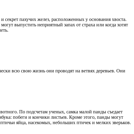
 секрет пахучих желез, расположенных у основания хвоста.
могут выпустить неприятный запах от страха или когда хотят
еть.
ески всю свою жизнь они проводят на ветвях деревьев. Они
вотного. По подсчетам ученых, самка малой панды съедает
бука: побеги и кончики листьев. Кроме этого, панды могут
ь птичьи яйца, насекомых, небольших птичек и мелких зверьков.