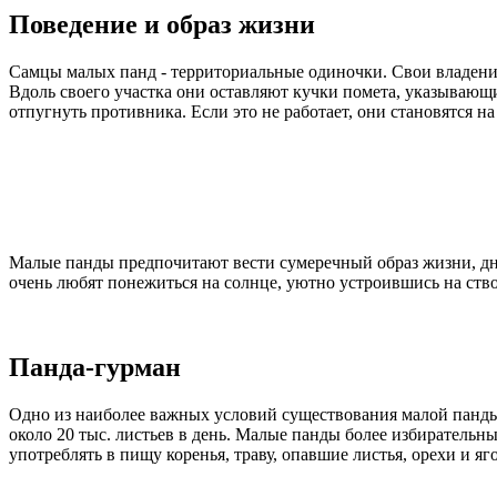
Поведение и образ жизни
Самцы малых панд - территориальные одиночки. Свои владени
Вдоль своего участка они оставляют кучки помета, указывающ
отпугнуть противника. Если это не работает, они становятся н
Малые панды предпочитают вести сумеречный образ жизни, дне
очень любят понежиться на солнце, уютно устроившись на ствол
Панда-гурман
Одно из наиболее важных условий существования малой панды 
около 20 тыс. листьев в день. Малые панды более избирательн
употреблять в пищу коренья, траву, опавшие листья, орехи и я