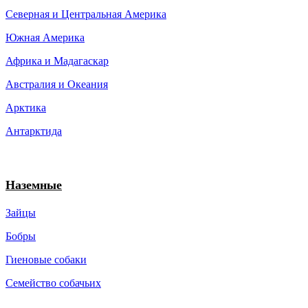
Северная и Центральная Америка
Южная Америка
Африка и Мадагаскар
Австралия и Океания
Арктика
Антарктида
Наземные
Зайцы
Бобры
Гиеновые собаки
Семейство собачьих