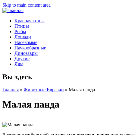
Skip to main content area
Красная книга
Птицы
Рыбы
Лошади
Насекомые
Паукообразные
Динозавры
Другие
Яды
Вы здесь
Главная
»
Животные Евразии
»
Малая панда
Малая панда
В отличие от большой,
малая, или красная, панда
принадлежит