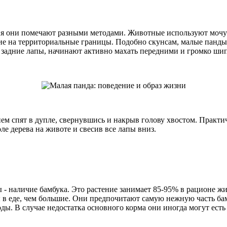
я они помечают разными методами. Животные используют мочу и
ие на территориальные границы. Подобно скунсам, малые панды 
а задние лапы, начинают активно махать передними и громко шип
м спят в дупле, свернувшись и накрыв голову хвостом. Практич
е дерева на животе и свесив все лапы вниз.
- наличие бамбука. Это растение занимает 85-95% в рационе жи
ы в еде, чем большие. Они предпочитают самую нежную часть бам
годы. В случае недостатка основного корма они иногда могут ест