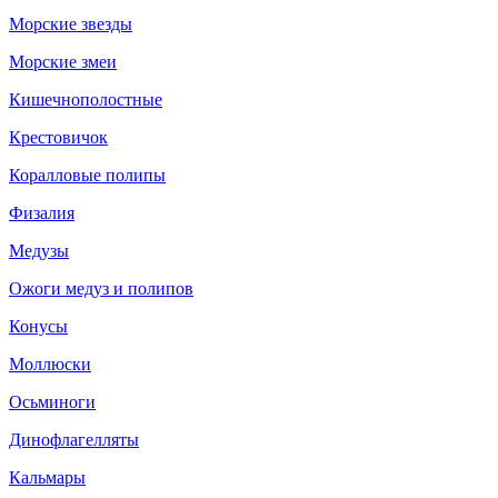
Морские звезды
Морские змеи
Кишечнополостные
Крестовичок
Коралловые полипы
Физалия
Медузы
Ожоги медуз и полипов
Конусы
Моллюски
Осьминоги
Динофлагелляты
Кальмары