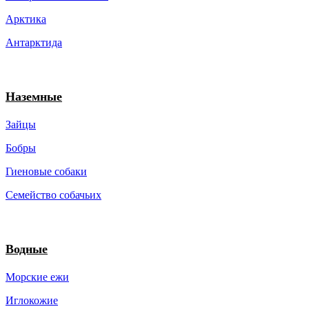
Арктика
Антарктида
Наземные
Зайцы
Бобры
Гиеновые собаки
Семейство собачьих
Водные
Морские ежи
Иглокожие