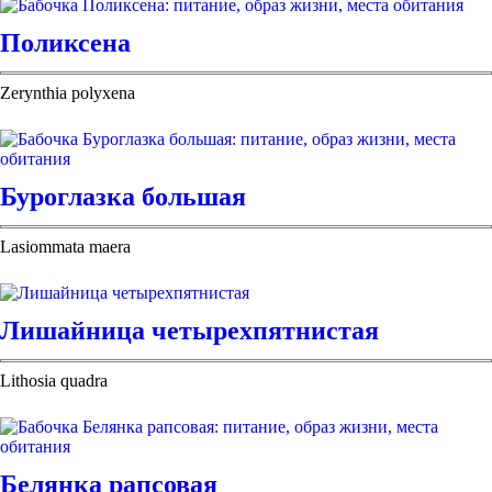
Поликсена
Zerynthia роlухеnа
Буроглазка большая
Lasiommata maera
Лишайница четырехпятнистая
Lithosia quadra
Белянка рапсовая