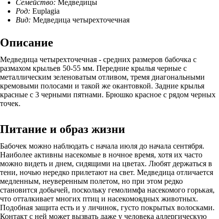
Семейство:
Медведицы
Род:
Euplagia
Вид:
Медведица четырехточечная
Описание
Медведица четырехточечная - средних размеров бабочка с
размахом крыльев 50-55 мм. Передние крылья черные с
металлическим зеленоватым отливом, тремя диагональными
кремовыми полосами и такой же окантовкой. Задние крылья
красные с 3 черными пятнами. Брюшко красное с рядом черных
точек.
Питание и образ жизни
Бабочек можно наблюдать с начала июля до начала сентября.
Наиболее активны насекомые в ночное время, хотя их часто
можно видеть и днем, сидящими на цветах. Любят держаться в
тени, ночью нередко прилетают на свет. Медведица отличается
медленным, неуверенным полетом, но при этом редко
становится добычей, поскольку гемолимфа насекомого горькая,
что отталкивает многих птиц и насекомоядных животных.
Подобная защита есть и у личинок, густо покрытых волосками.
Контакт с ней может вызвать даже у человека аллергическую