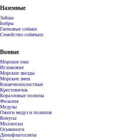
Наземные
Зайцы
Бобры
Гиеновые собаки
Семейство собачьих
Водные
Морские ежи
Иглокожие
Морские звезды
Морские змеи
Кишечнополостные
Крестовичок
Коралловые полипы
Физалия
Медузы
Ожоги медуз и полипов
Конусы
Моллюски
Осьминоги
Динофлагелляты