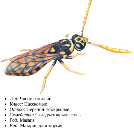
Тип:
Членистоногие
Класс:
Насекомые
Отряд:
Перепончатокрылые
Семейство:
Складчатокрылые осы
Род:
Masaris
Вид:
Мазарис длинноусая