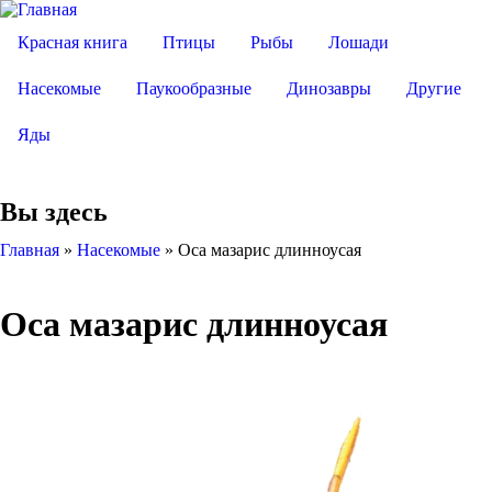
Красная книга
Птицы
Рыбы
Лошади
Насекомые
Паукообразные
Динозавры
Другие
Яды
Вы здесь
Главная
»
Насекомые
»
Оса мазарис длинноусая
Оса мазарис длинноусая