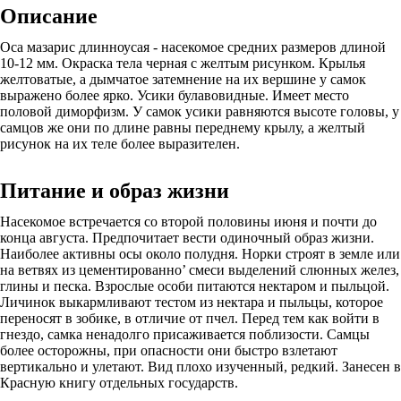
Описание
Оса мазарис длинноусая - насекомое средних размеров длиной
10-12 мм. Окраска тела черная с желтым рисунком. Крылья
желтоватые, а дымчатое затемнение на их вершине у самок
выражено более ярко. Усики булавовидные. Имеет место
половой диморфизм. У самок усики равняются высоте головы, у
самцов же они по длине равны переднему крылу, а желтый
рисунок на их теле более выразителен.
Питание и образ жизни
Насекомое встречается со второй половины июня и почти до
конца августа. Предпочитает вести одиночный образ жизни.
Наиболее активны осы около полудня. Норки строят в земле или
на ветвях из цементированно’ смеси выделений слюнных желез,
глины и песка. Взрослые особи питаются нектаром и пыльцой.
Личинок выкармливают тестом из нектара и пыльцы, которое
переносят в зобике, в отличие от пчел. Перед тем как войти в
гнездо, самка ненадолго присаживается поблизости. Самцы
более осторожны, при опасности они быстро взлетают
вертикально и улетают. Вид плохо изученный, редкий. Занесен в
Красную книгу отдельных государств.