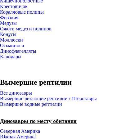
Кишечнополостные
Крестовичок
Коралловые полипы
Физалия
Медузы
Ожоги медуз и полипов
Конусы
Моллюски
Осьминоги
Динофлагелляты
Кальмары
Вымершие рептилии
Все динозавры
Вымершие летающие рептилии / Птерозавры
Вымершие водные рептилии
Динозавры по месту обитания
Северная Америка
Южная Америка