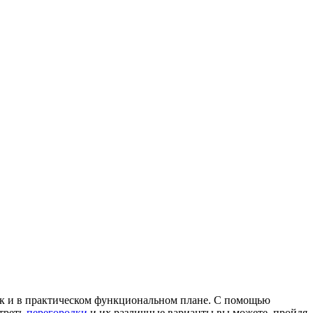
ак и в практическом функциональном плане. С помощью
треть
перегородки
и их различные варианты вы можете, пройдя