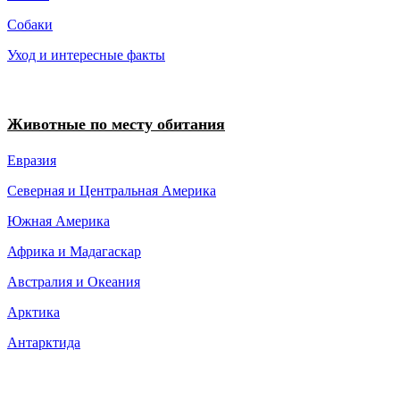
Собаки
Уход и интересные факты
Животные по месту обитания
Евразия
Северная и Центральная Америка
Южная Америка
Африка и Мадагаскар
Австралия и Океания
Арктика
Антарктида