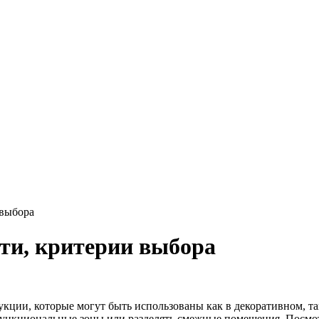
 выбора
сти, критерии выбора
укции, которые могут быть использованы как в декоративном, т
функциональные зоны или разделять смежные помещения. Посмо