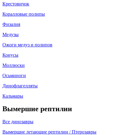
Крестовичок
Коралловые полипы
Физалия
Медузы
Ожоги медуз и полипов
Конусы
Моллюски
Осьминоги
Динофлагелляты
Кальмары
Вымершие рептилии
Все динозавры
Вымершие летающие рептилии / Птерозавры