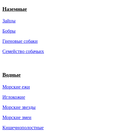
Наземные
Зайцы
Бобры
Гиеновые собаки
Семейство собачьих
Водные
Морские ежи
Иглокожие
Морские звезды
Морские змеи
Кишечнополостные