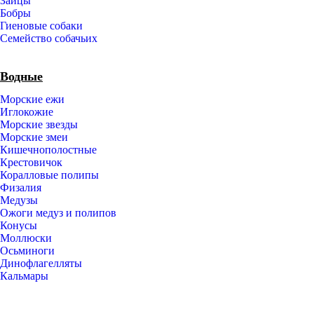
Зайцы
Бобры
Гиеновые собаки
Семейство собачьих
Водные
Морские ежи
Иглокожие
Морские звезды
Морские змеи
Кишечнополостные
Крестовичок
Коралловые полипы
Физалия
Медузы
Ожоги медуз и полипов
Конусы
Моллюски
Осьминоги
Динофлагелляты
Кальмары