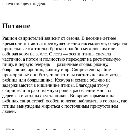
в течение двух недель.
Питание
Рацион свиристелей зависит от сезона. В весенне-летнее
время они питаются преимущественно насекомыми, совершая
прицельные охотничьи броски подобно мухоловкам или
собирая корм на земле. С лета — осени птицы сначала
частично, а потом и полностью переходят на растительную
пищу, в первую очередь — различные ягоды: рябину,
боярышник, аронию, калину и др. Свиристели крайне
прожорливы: они без устали готовы глотать целиком ягоды
рябины или боярышника. Кожура и семена обычно не
задерживаются в кишечнике птицы. Благодаря этому
свиристели играют важную роль в расселении многих
деревьев и ягодных кустарников. Во время кормежек на
рябинах свиристелей особенно легко наблюдать в городах, где
птицы вынуждены мириться с постоянным присутствием
людей.