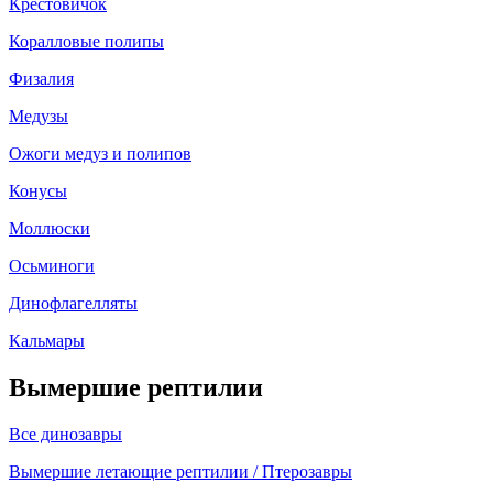
Крестовичок
Коралловые полипы
Физалия
Медузы
Ожоги медуз и полипов
Конусы
Моллюски
Осьминоги
Динофлагелляты
Кальмары
Вымершие рептилии
Все динозавры
Вымершие летающие рептилии / Птерозавры