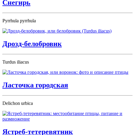
Снегирь
Pyrrhula pyrrhula
Дрозд-белобровик
Turdus iliacus
Ласточка городская
Delichon urbica
Ястреб-тетеревятник