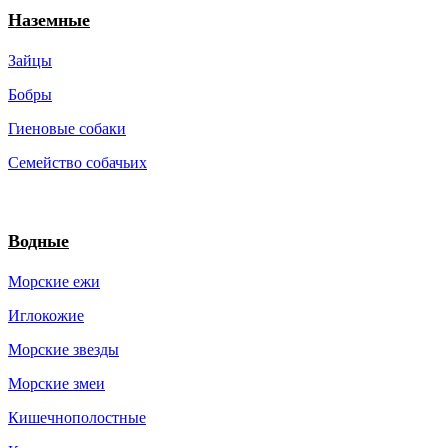
Наземные
Зайцы
Бобры
Гиеновые собаки
Семейство собачьих
Водные
Морские ежи
Иглокожие
Морские звезды
Морские змеи
Кишечнополостные