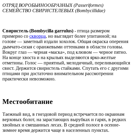
ОТРЯД ВОРОБЬИНООБРАЗНЫХ (Passeriformes)
СЕМЕЙСТВО СВИРИСТЕЛЕВЫХ (Bombycillidae)
Свиристель (Bombycilla garrulus)
- птица размером
примерно со
скворца
, но выглядит более упитанной; на
голове — заметный издали хохолок. Общая окраска оперения
дымчато-сизая с оранжевыми оттенками в области головы.
Вокруг глаз — черная «маска», под клювом — черное пятно.
На конце хвоста и на крыльях выделяются ярко-желтые
отметины. Голос — приятный, мелодичный, переливающийся
свист. Держится свиристель стайками. Спутать его с другими
птицами при достаточно внимательном рассмотрении
практически невозможно.
Местообитание
Таежный вид, в гнездовой период встречается по окраинам
верховых болот, на зарастающих вырубках и гарях, в редких
хвойных и смешанных лесах. В средней полосе в осенне-
зимнее время держится чаще в населенных пунктах.