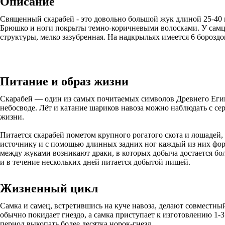
Описание
Священный скарабей - это довольно большой жук длиной 25-40 м
Брюшко и ноги покрыты темно-коричневыми волосками. У самцов
структуры, мелко зазубренная. На надкрыльях имеется 6 бороздо
Питание и образ жизни
Скарабей — один из самых почитаемых символов Древнего Египт
небосводе. Лёт и катание шариков навоза можно наблюдать с се
жизни.
Питается скарабей пометом крупного рогатого скота и лошадей, 
источнику и с помощью длинных задних ног каждый из них форм
между жуками возникают драки, в которых добыча достается бол
и в течение нескольких дней питается добытой пищей.
Жизненный цикл
Самка и самец, встретившись на куче навоза, делают совместны
обычно покидает гнездо, а самка приступает к изготовлению 1
период выкопать более десятка норок-гнезд.