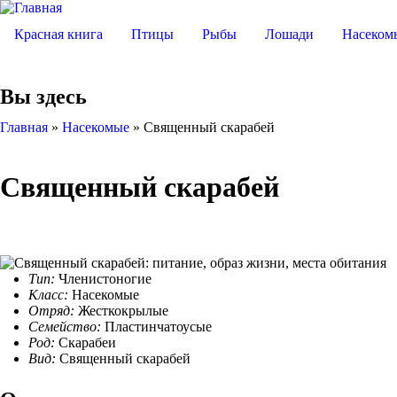
Красная книга
Птицы
Рыбы
Лошади
Насеком
Вы здесь
Главная
»
Насекомые
»
Священный скарабей
Священный скарабей
Тип:
Членистоногие
Класс:
Насекомые
Отряд:
Жесткокрылые
Семейство:
Пластинчатоусые
Род:
Скарабеи
Вид:
Священный скарабей