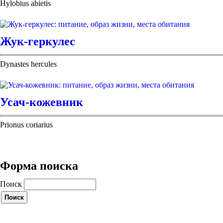
Hylobius abietis
Жук-геркулес
Dynastes hercules
Усач-кожевник
Prionus coriarius
Форма поиска
Поиск