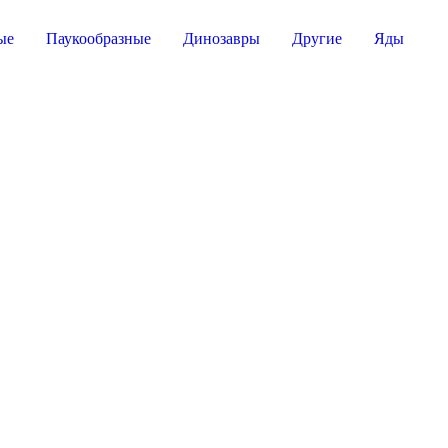
ые
Паукообразные
Динозавры
Другие
Яды