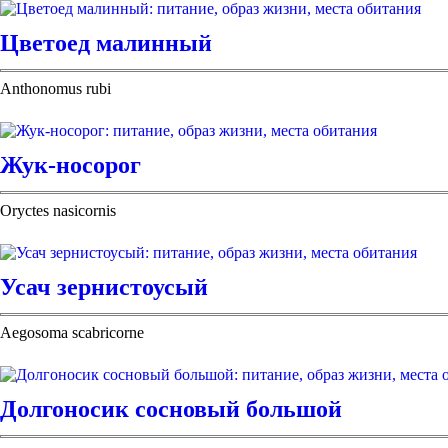
Цветоед малинный
Anthonomus rubi
Жук-носорог
Oryctes nasicornis
Усач зернистоусый
Aegosoma scabricorne
Долгоносик сосновый большой