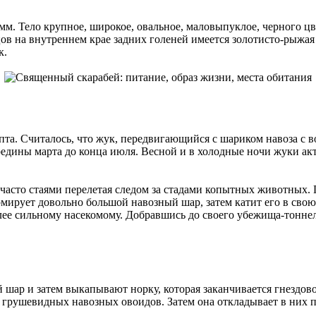
м. Тело крупное, широкое, овальное, маловыпуклое, черного цве
 на внутреннем крае задних голеней имеется золотисто-рыжая 
к.
а. Считалось, что жук, передвигающийся с шариком навоза с во
редины марта до конца июля. Весной и в холодные ночи жуки акт
часто стаями перелетая следом за стадами копытных животных. П
ирует довольно большой навозный шар, затем катит его в свою
ее сильному насекомому. Добравшись до своего убежища-тоннеля
й шар и затем выкапывают норку, которая заканчивается гнездов
-3 грушевидных навозных овоидов. Затем она откладывает в них