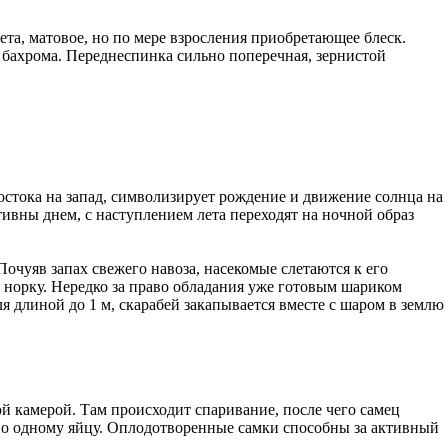
та, матовое, но по мере взросления приобретающее блеск.
бахрома. Переднеспинка сильно поперечная, зернистой
стока на запад, символизирует рождение и движение солнца на
ивны днем, с наступлением лета переходят на ночной образ
очуяв запах свежего навоза, насекомые слетаются к его
 норку. Нередко за право обладания уже готовым шариком
 длиной до 1 м, скарабей закапывается вместе с шаром в землю
ой камерой. Там происходит спаривание, после чего самец
 по одному яйцу. Оплодотворенные самки способны за активный