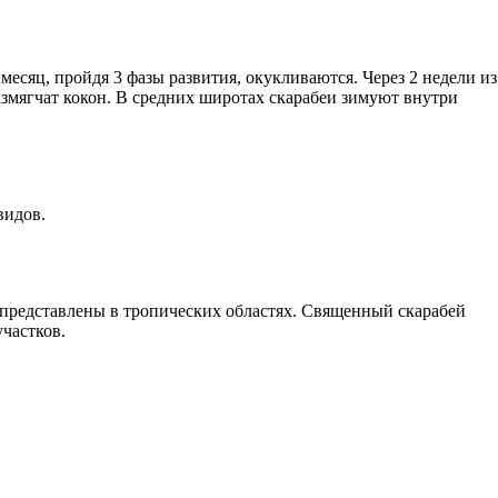
есяц, пройдя 3 фазы развития, окукливаются. Через 2 недели из
азмягчат кокон. В средних широтах скарабеи зимуют внутри
видов.
 представлены в тропических областях. Священный скарабей
частков.