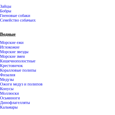
Зайцы
Бобры
Гиеновые собаки
Семейство собачьих
Водные
Морские ежи
Иглокожие
Морские звезды
Морские змеи
Кишечнополостные
Крестовичок
Коралловые полипы
Физалия
Медузы
Ожоги медуз и полипов
Конусы
Моллюски
Осьминоги
Динофлагелляты
Кальмары