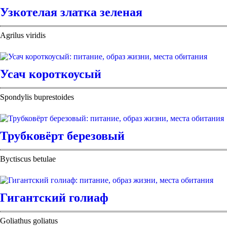
Узкотелая златка зеленая
Agrilus viridis
Усач короткоусый
Spondylis buprestoides
Трубковёрт березовый
Byctiscus betulae
Гигантский голиаф
Goliathus goliatus