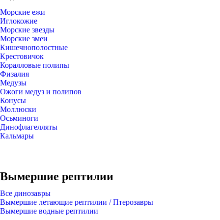
Морские ежи
Иглокожие
Морские звезды
Морские змеи
Кишечнополостные
Крестовичок
Коралловые полипы
Физалия
Медузы
Ожоги медуз и полипов
Конусы
Моллюски
Осьминоги
Динофлагелляты
Кальмары
Вымершие рептилии
Все динозавры
Вымершие летающие рептилии / Птерозавры
Вымершие водные рептилии