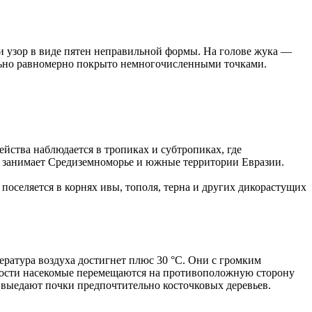
и узор в виде пятен неправильной формы. На голове жука —
льно равномерно покрыто немногочисленными точками.
йства наблюдается в тропиках и субтропиках, где
и занимает Средиземноморье и южные территории Евразии.
поселяется в корнях ивы, тополя, терна и других дикорастущих
ература воздуха достигнет плюс 30 °C. Они с громким
сности насекомые перемещаются на противоположную сторону
 выедают почки предпочтительно косточковых деревьев.