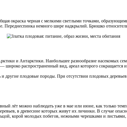
Общая окраска черная с мелкими светлыми точками, образующим
ные. Переднеспинка немного шире надкрылий. Брюшко относите
Арктики и Антарктики. Наибольшее разнообразие насекомых семе
 — широко распространенный вид, ареал которого сокращается 
ь и другие плодовые породы. При отсутствии плодовых деревьев 
вный лёт можно наблюдать уже в мае или июне, как только темп
еревьев, в древесине которых живут их личинки. В случае опа
льцой, корой молодых побегов, нежными черешками и листьями,