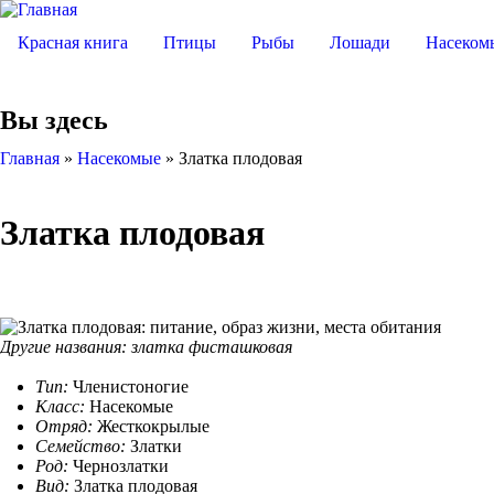
Красная книга
Птицы
Рыбы
Лошади
Насеком
Вы здесь
Главная
»
Насекомые
»
Златка плодовая
Златка плодовая
Другие названия:​ златка фисташковая
Тип:
Членистоногие
Класс:
Насекомые
Отряд:
Жесткокрылые
Семейство:
Златки
Род:
Чернозлатки
Вид:
Златка плодовая