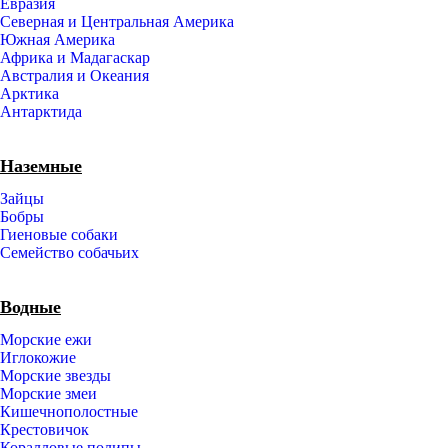
Евразия
Северная и Центральная Америка
Южная Америка
Африка и Мадагаскар
Австралия и Океания
Арктика
Антарктида
Наземные
Зайцы
Бобры
Гиеновые собаки
Семейство собачьих
Водные
Морские ежи
Иглокожие
Морские звезды
Морские змеи
Кишечнополостные
Крестовичок
Коралловые полипы