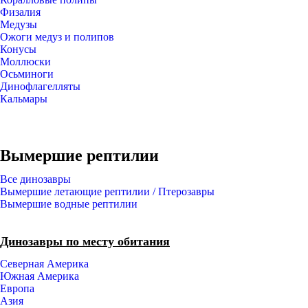
Физалия
Медузы
Ожоги медуз и полипов
Конусы
Моллюски
Осьминоги
Динофлагелляты
Кальмары
Вымершие рептилии
Все динозавры
Вымершие летающие рептилии / Птерозавры
Вымершие водные рептилии
Динозавры по месту обитания
Северная Америка
Южная Америка
Европа
Азия