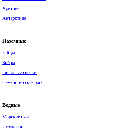
Арктика
Антарктида
Наземные
Зайцы
Бобры
Гиеновые собаки
Семейство собачьих
Водные
Морские ежи
Иглокожие