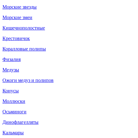
Морские звезды
Морские змеи
Кишечнополостные
Крестовичок
Коралловые полипы
Физалия
Медузы
Ожоги медуз и полипов
Конусы
Моллюски
Осьминоги
Динофлагелляты
Кальмары