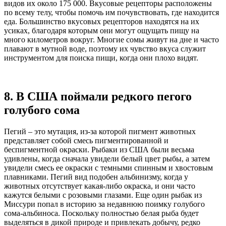
видов их около 175 000. Вкусовые рецепторы расположены
по всему телу, чтобы помочь им почувствовать, где находится
еда. Большинство вкусовых рецепторов находятся на их
усиках, благодаря которым они могут ощущать пищу на
много километров вокруг. Многие сомы живут на дне и часто
плавают в мутной воде, поэтому их чувство вкуса служит
инструментом для поиска пищи, когда они плохо видят.
8. В США поймали редкого пегого
голубого сома
Пегий – это мутация, из-за которой пигмент животных
представляет собой смесь пигментированной и
беспигментной окраски. Рыбаки из США были весьма
удивлены, когда сначала увидели белый цвет рыбы, а затем
увидели смесь ее окраски с темными спинным и хвостовым
плавниками. Пегий вид подобен альбинизму, когда у
животных отсутствует какая-либо окраска, и они часто
кажутся белыми с розовыми глазами. Еще один рыбак из
Миссури попал в историю за недавнюю поимку голубого
сома-альбиноса. Поскольку полностью белая рыба будет
выделяться в дикой природе и привлекать добычу, редко