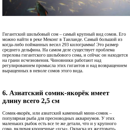
Гигантский шильбовый сом – самый крупный вид сомов. Его
можно найти в реке Меконг в Таиланде. Самый большой из
когда-либо пойманных весил 293 килограмма! Это размер
среднего дельфина. На самом деле существует проблема
перелова гигантского шильбового сома, и сейчас он находится
на грани исчезновения. Чиновники работают над
регулированием промысла этих гигантов и над возвращением
выращенных в неволе сомов этого вида.
6. Азиатский cомик-якорёк имеет
длину всего 2,5 см
Сомик-якорёк, или азиатский каменный мини-сомик –
популярная рыба для пресноводных аквариумов. У этих
маленьких рыбок есть все те же детали, что и у крупного
сома, включая крошечные «усы». Окраска их желтовато-