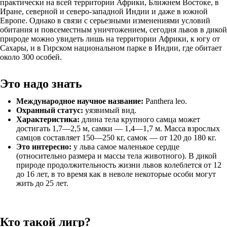
практически на всей территории Африки, Ближнем Востоке, в
Иране, северной и северо-западной Индии и даже в южной
Европе. Однако в связи с серьезными изменениями условий
обитания и повсеместным уничтожением, сегодня львов в дикой
природе можно увидеть лишь на территории Африки, к югу от
Сахары, и в Гирском национальном парке в Индии, где обитает
около 300 особей.
Это надо знать
Международное научное название:
Panthera leo.
Охранный статус:
уязвимый вид.
Характеристика:
длина тела крупного самца может
достигать 1,7—2,5 м, самки — 1,4—1,7 м. Масса взрослых
самцов составляет 150—250 кг, самок — от 120 до 180 кг.
Это интересно:
у льва самое маленькое сердце
(относительно размера и массы тела животного). В дикой
природе продолжительность жизни львов колеблется от 12
до 16 лет, в то время как в неволе некоторые особи могут
жить до 25 лет.
Кто такой лигр?