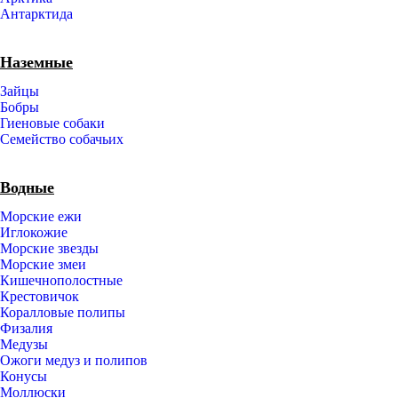
Антарктида
Наземные
Зайцы
Бобры
Гиеновые собаки
Семейство собачьих
Водные
Морские ежи
Иглокожие
Морские звезды
Морские змеи
Кишечнополостные
Крестовичок
Коралловые полипы
Физалия
Медузы
Ожоги медуз и полипов
Конусы
Моллюски