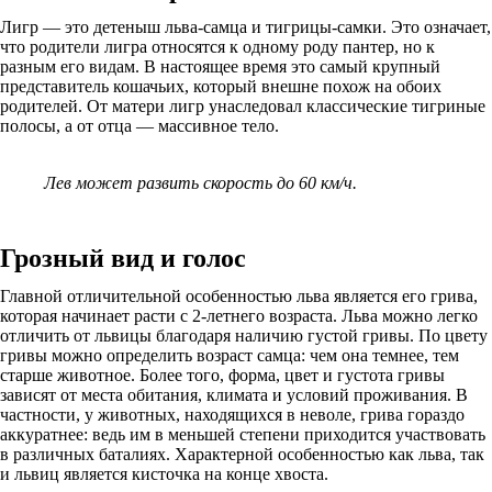
Лигр — это детеныш льва-самца и тигрицы-самки. Это означает,
что родители лигра относятся к одному роду пантер, но к
разным его видам. В настоящее время это самый крупный
представитель кошачьих, который внешне похож на обоих
родителей. От матери лигр унаследовал классические тигриные
полосы, а от отца — массивное тело.
Лев может развить скорость до 60 км/ч.
Грозный вид и голос
Главной отличительной особенностью льва является его грива,
которая начинает расти с 2-летнего возраста. Льва можно легко
отличить от львицы благодаря наличию густой гривы. По цвету
гривы можно определить возраст самца: чем она темнее, тем
старше животное. Более того, форма, цвет и густота гривы
зависят от места обитания, климата и условий проживания. В
частности, у животных, находящихся в неволе, грива гораздо
аккуратнее: ведь им в меньшей степени приходится участвовать
в различных баталиях. Характерной особенностью как льва, так
и львиц является кисточка на конце хвоста.