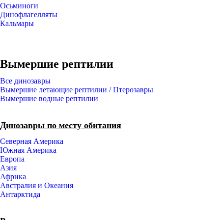
Осьминоги
Динофлагелляты
Кальмары
Вымершие рептилии
Все динозавры
Вымершие летающие рептилии / Птерозавры
Вымершие водные рептилии
Динозавры по месту обитания
Северная Америка
Южная Америка
Европа
Азия
Африка
Австралия и Океания
Антарктида