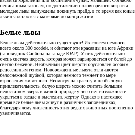
касается кормления или воспитания чужих малышей. Согласно
неписанным законам, по достижении половозрелого возраста
молодые львы вынуждены покинуть прайд, в то время как юные
львицы остаются с матерями до конца жизни.
Белые львы
Белые львы действительно существуют! Их совсем немного,
всего около 300 особей, и обитают эти красавцы на юге Африки
(заповедник Санбона на западе ЮАР). У них действительно
очень светлая шерсть, которая может варьироваться от белой до
светло-бежевой. Необычный цвет шерсти обусловлен особым
рецессивным геном. Новорожденные львята отличаются
белоснежной шубкой, которая немного темнеет по мере
взросления животного. Несмотря на красоту и необычную
привлекательность, белую шерсть можно считать большим
недостатком зверя: в живой природе у него нет возможности
укрыться в засаде и выследить жертву. Однако в настоящее
время все белые львы живут в различных заповедниках,
благодаря чему численность этих редких животных постепенно
увеличивается.