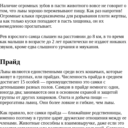
Наличие огромных зубов в пасти животного вовсе не говорит о
том, что львы хорошо пережевывают пищу. Как раз напротив!
Огромные клыки предназначены для разрывания плоти жертвы,
а как только куски попадают в пасть хищника, он их
немедленно проглатывает.
Рев взрослого самца слышен на расстоянии до 8 км, в то время
как малыши в возрасте до 2 лет практически не издают никаких
звуков, кроме едва слышного урчания и мяукания.
Прайд
Львы являются единственными среди всех кошачьих, которые
живут в группах, или прайдах. Численность прайда в среднем
достигает 15 особей — преимущественно это самки с
детенышами разных полов. Самцов в прайде немного: один,
иногда два; занимаются они в основном охраной и защитой
группы от других хищников. Охота и добыча пищи —
прерогатива львиц. Они более ловкие и гибкие, чем львы.
Как правило, все самки прайда — ближайшие родственницы,
именно поэтому в группе царят дружеские отношения между ее
членами. Животные способны к взаимовыручке, даже если это