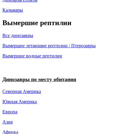
Кальмары
Вымершие рептилии
Все динозавры
Вымершие летающие рептилии / Птерозавры
Вымершие водные рептилии
Динозавры по месту обитания
Северная Америка
Южная Америка
Европа
Азия
Африка