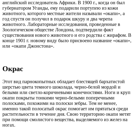
английский исследователь Африки. В 1900 г., когда он был
губернатором Уганды, ему подарили портупею из кожи
животного, которого местные жители называли «окапи», а
год спустя он получил в подарок шкуру и два черепа
животного. Лабораторные исследования, проведенные в
Зоологическом обществе Лондона, подтвердили факт
существования нового животного и его родства с жирафом. В
конце 1901 г. новому виду было присвоено название «окапи»,
или «окапи Джонстона».
Окрас
Этот вид парнокопытных обладает блестящей бархатистой
шерстью цвета темного шоколада, черно-белой мордой и
белыми или светло-коричневыми конечностями. Ноги и круп
окапи покрыты тонкими черно-белыми поперечными
полосками, похожими на полоски зебры. Тем не менее,
именно такой полосатый окрас помогает им прятаться среди
растительности в течение дня. Свою территорию окапи метят
при помощи смолистого вещества, выделяемого из желез на
ногах.