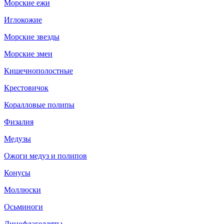
Морские ежи
Иглокожие
Морские звезды
Морские змеи
Кишечнополостные
Крестовичок
Коралловые полипы
Физалия
Медузы
Ожоги медуз и полипов
Конусы
Моллюски
Осьминоги
Динофлагелляты