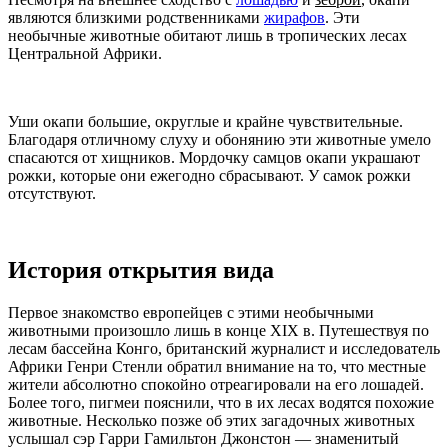
являются близкими родственниками
жирафов
. Эти
необычные животные обитают лишь в тропических лесах
Центральной Африки.
Уши окапи большие, округлые и крайне чувствительные.
Благодаря отличному слуху и обонянию эти животные умело
спасаются от хищников. Мордочку самцов окапи украшают
рожки, которые они ежегодно сбрасывают. У самок рожки
отсутствуют.
История открытия вида
Первое знакомство европейцев с этими необычными
животными произошло лишь в конце XIX в. Путешествуя по
лесам бассейна Конго, британский журналист и исследователь
Африки Генри Стенли обратил внимание на то, что местные
жители абсолютно спокойно отреагировали на его лошадей.
Более того, пигмеи пояснили, что в их лесах водятся похожие
животные. Несколько позже об этих загадочных животных
услышал сэр Гарри Гамильтон Джонстон — знаменитый