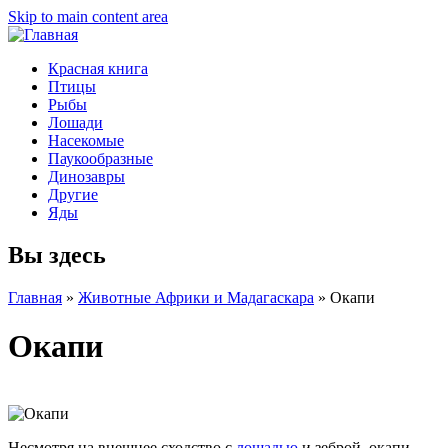
Skip to main content area
Красная книга
Птицы
Рыбы
Лошади
Насекомые
Паукообразные
Динозавры
Другие
Яды
Вы здесь
Главная
»
Животные Африки и Мадагаскара
»
Окапи
Окапи
Несмотря на внешнее сходство с
лошадью
и
зеброй
, окапи