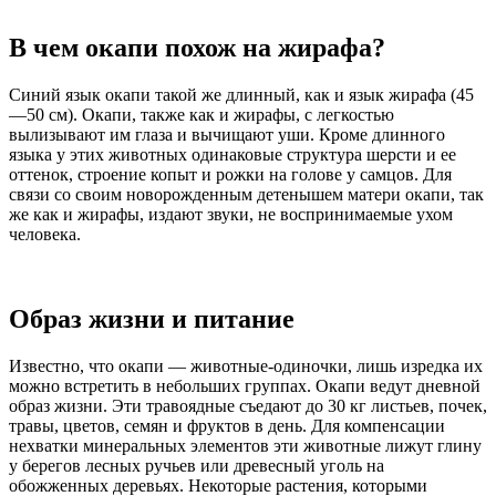
В чем окапи похож на жирафа?
Синий язык окапи такой же длинный, как и язык жирафа (45
—50 см). Окапи, также как и жирафы, с легкостью
вылизывают им глаза и вычищают уши. Кроме длинного
языка у этих животных одинаковые структура шерсти и ее
оттенок, строение копыт и рожки на голове у самцов. Для
связи со своим новорожденным детенышем матери окапи, так
же как и жирафы, издают звуки, не воспринимаемые ухом
человека.
Образ жизни и питание
Известно, что окапи — животные-одиночки, лишь изредка их
можно встретить в небольших группах. Окапи ведут дневной
образ жизни. Эти травоядные съедают до 30 кг листьев, почек,
травы, цветов, семян и фруктов в день. Для компенсации
нехватки минеральных элементов эти животные лижут глину
у берегов лесных ручьев или древесный уголь на
обожженных деревьях. Некоторые растения, которыми