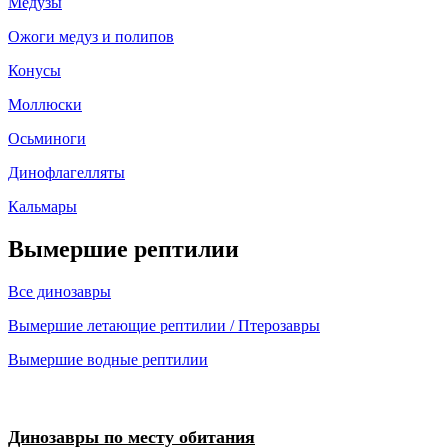
Медузы
Ожоги медуз и полипов
Конусы
Моллюски
Осьминоги
Динофлагелляты
Кальмары
Вымершие рептилии
Все динозавры
Вымершие летающие рептилии / Птерозавры
Вымершие водные рептилии
Динозавры по месту обитания