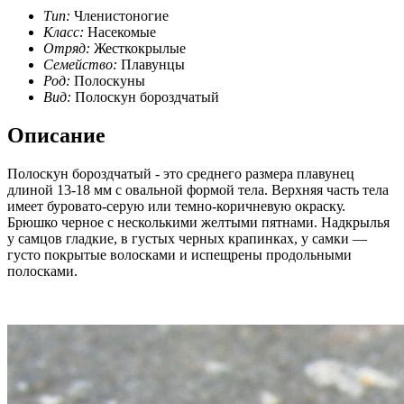
Тип:
Членистоногие
Класс:
Насекомые
Отряд:
Жесткокрылые
Семейство:
Плавунцы
Род:
Полоскуны
Вид:
Полоскун бороздчатый
Описание
Полоскун бороздчатый - это среднего размера плавунец
длиной 13-18 мм с овальной формой тела. Верхняя часть тела
имеет буровато-серую или темно-коричневую окраску.
Брюшко черное с несколькими желтыми пятнами. Надкрылья
у самцов гладкие, в густых черных крапинках, у самки —
густо покрытые волосками и испещрены продольными
полосками.