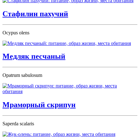
Стафилин пахучий
Ocypus olens
Медляк песчаный
Opatrum sabulosum
Мраморный скрипун
Saperda scalaris