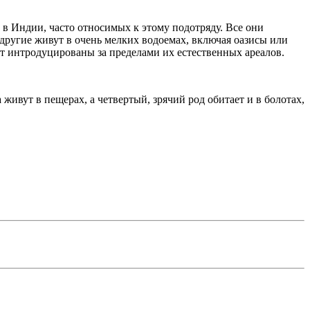
ae в Индии, часто относимых к этому подотряду. Все они
другие живут в очень мелких водоемах, включая оазисы или
т интродуцированы за пределами их естественных ареалов.
живут в пещерах, а четвертый, зрячий род обитает и в болотах,