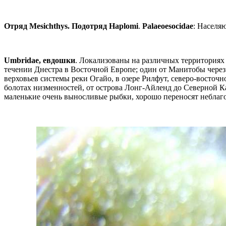
Отряд Mesichthys. Подотряд Haplomi
.
Palaeoesocidae
: Населя
Umbridae, евдошки
. Локализованы на различных территориях 
течении Днестра в Восточной Европе; один от Манитобы через
верховьев системы реки Огайо, в озере Рилфут, северо-восточн
болотах низменностей, от острова Лонг-Айленд до Северной К
маленькие очень выносливые рыбки, хорошо переносят неблаго