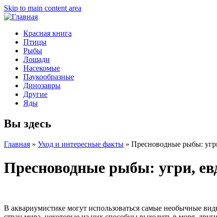
Skip to main content area
Красная книга
Птицы
Рыбы
Лошади
Насекомые
Паукообразные
Динозавры
Другие
Яды
Вы здесь
Главная
»
Уход и интересные факты
»
Пресноводные рыбы: угри
Пресноводные рыбы: угри, ев
В аквариумистике могут использоваться самые необычные вид
стран мира, некоторые из них способны выходить в моря, друг