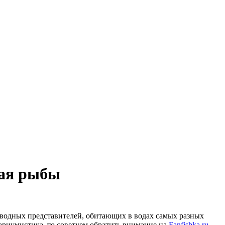
ная рыбы
оводных представителей, обитающих в водах самых разных
вариумистика, то советуем обратить внимание на
Fanfishka.ru -