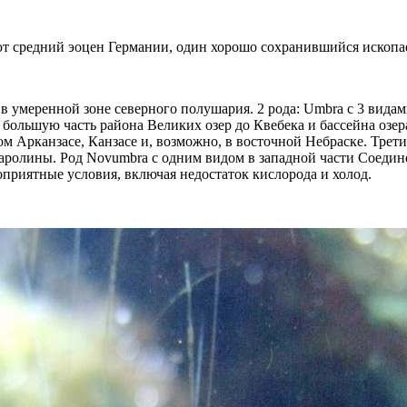
ют средний эоцен Германии, один хорошо сохранившийся ископа
в умеренной зоне северного полушария. 2 рода: Umbra с 3 вида
 большую часть района Великих озер до Квебека и бассейна озе
ом Арканзасе, Канзасе и, возможно, в восточной Небраске. Трет
аролины. Род Novumbra с одним видом в западной части Соедин
приятные условия, включая недостаток кислорода и холод.