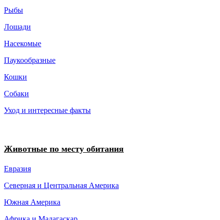
Рыбы
Лошади
Насекомые
Паукообразные
Кошки
Собаки
Уход и интересные факты
Животные по месту обитания
Евразия
Северная и Центральная Америка
Южная Америка
Африка и Мадагаскар