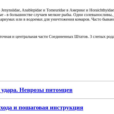
 Jenynsiidae, Anablepidae и Tomeuridae в Америке и Horaichthyid
ые - в большинстве случаев мелкие рыбы. Одни солевыносливы, 
вариумах или в водоемах для уничтожения комаров. Часто бываю
точная и центральная части Соединенных Штатов. 3 слепых рода 
 удара. Неврозы питомцев
ухода и пошаговая инструкция