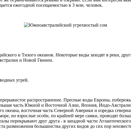
дается ежегодной посещаемостью в 3 млн. человек.
ийского и Тихого океанов. Некоторые виды заходят в реки, дру
Австралии и Новой Гвинеи.
оводных угрей.
о прерывистое распространение. Пресные воды Европы, побережь
ольшая часть Южной и Восточной Азии, Япония, Индо-Австралий
го океана, восточная часть Северной Америки и изредка север
 море, но взрослые особи, по крайней мере самки, проводят бол
алы перекрывают друг друга - в западной части Атлантического
ста размножения большинства других видов до сих пор неизвест