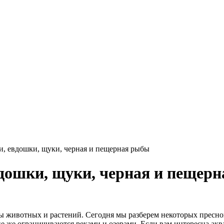
, евдошки, щуки, черная и пещерная рыбы
дошки, щуки, черная и пещер
ы животных и растений. Сегодня мы разберем некоторых пресн
ие же ограничиваются реками и озерами. Если вам интересна ак