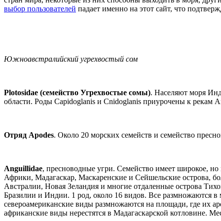
выбор пользователей
падает именно на этот сайт, что подтверж
Южноавстралийский угрехвостый сом
Plotosidae (семейство Угрехвостые сомы)
. Населяют моря Инд
области. Роды Capidoglanis и Cnidoglanis приурочены к рекам 
Отряд Apodes
. Около 20 морских семейств и семейство пресн
Anguillidae
, пресноводные угри. Семейство имеет широкое, н
Африки, Мадагаскар, Маскаренские и Сейшельские острова, б
Австралии, Новая Зеландия и многие отдаленные острова Тихо
Бразилии и Индии. 1 род, около 16 видов. Все размножаются в
североамериканские виды размножаются на площади, где их аре
африканские виды нерестятся в Мадагаскарской котловине. Ме