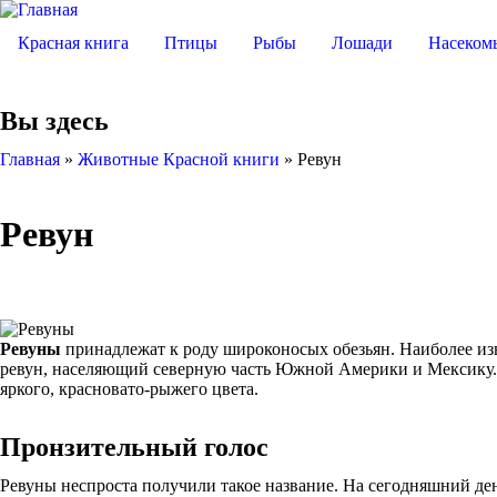
Красная книга
Птицы
Рыбы
Лошади
Насеком
Вы здесь
Главная
»
Животные Красной книги
»
Ревун
Ревун
Ревуны
принадлежат к роду широконосых обезьян. Наиболее из
ревун, населяющий северную часть Южной Америки и Мексику. 
яркого, красновато-рыжего цвета.
Пронзительный голос
Ревуны неспроста получили такое название. На сегодняшний д