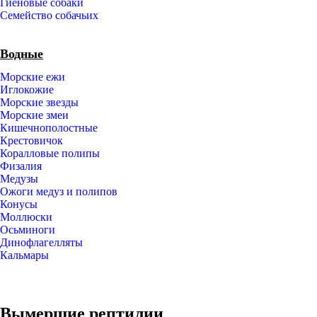
Гиеновые собаки
Семейство собачьих
Водные
Морские ежи
Иглокожие
Морские звезды
Морские змеи
Кишечнополостные
Крестовичок
Коралловые полипы
Физалия
Медузы
Ожоги медуз и полипов
Конусы
Моллюски
Осьминоги
Динофлагелляты
Кальмары
Вымершие рептилии