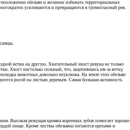
естоположении обезьян и желании избежать территориальных
многократно усиливаются и превращаются в громогласный рев.
 самцы.
дной ветки на другую. Хватательный хвост ревуна не только
тки. Хвост настолько сильный, что, зацепившись им за ветку,
о походка животных довольно неуклюжа. На земле этих обезьян
вуются росой на листьях деревьев. Самая большая активность
вания. Высокая режущая кромка коренных зубов помогает хорошо
вердой пищи. Кроме листвы обезьяны питаются орехами и