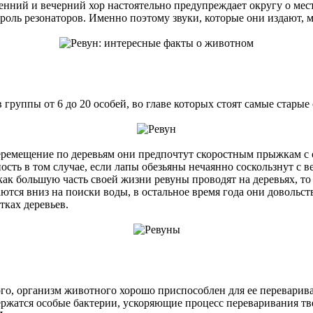
тренний и вечерний хор настоятельно предупреждает округу о м
оль резонаторов. Именно поэтому звуки, которые они издают, 
руппы от 6 до 20 особей, во главе которых стоят самые старые
ремещение по деревьям они предпочтут скоростным прыжкам с о
сть в том случае, если лапы обезьяны нечаянно соскользнут с ве
 как большую часть своей жизни ревуны проводят на деревьях, т
ются вниз на поиски воды, в остальное время года они довольст
тках деревьев.
того, организм животного хорошо приспособлен для ее перевари
ержатся особые бактерии, ускоряющие процесс переваривания т