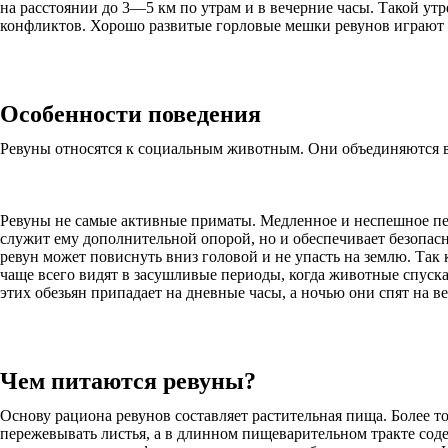
на расстоянии до 3—5 км по утрам и в вечерние часы. Такой у
конфликтов. Хорошо развитые горловые мешки ревунов играют р
Особенности поведения
Ревуны относятся к социальным животным. Они объединяются в г
Ревуны не самые активные приматы. Медленное и неспешное пе
служит ему дополнительной опорой, но и обеспечивает безопасно
ревун может повиснуть вниз головой и не упасть на землю. Так
чаще всего видят в засушливые периоды, когда животные спуска
этих обезьян припадает на дневные часы, а ночью они спят на ве
Чем питаются ревуны?
Основу рациона ревунов составляет растительная пища. Более 
пережевывать листья, а в длинном пищеварительном тракте сод