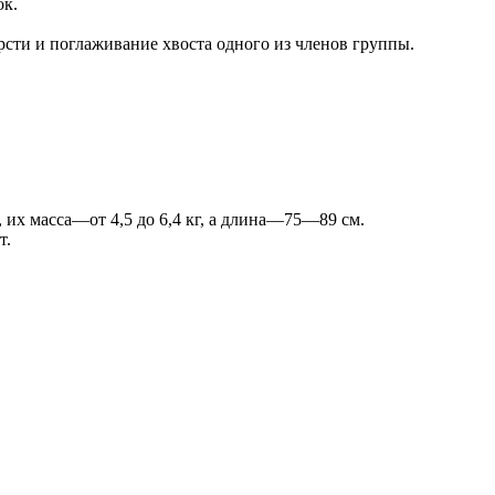
ок.
рсти и поглаживание хвоста одного из членов группы.
е, их масса—от 4,5 до 6,4 кг, а длина—75—89 см.
т.