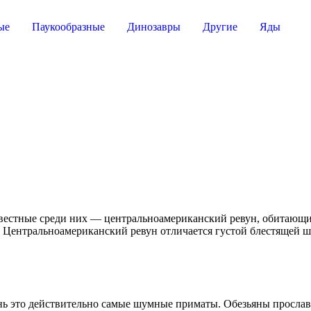
ые
Паукообразные
Динозавры
Другие
Яды
вестные среди них — центральноамериканский ревун, обитающи
Центральноамериканский ревун отличается густой блестящей ше
ень это действительно самые шумные приматы. Обезьяны просл