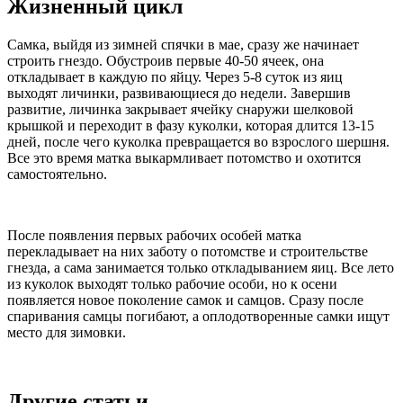
Жизненный цикл
Самка, выйдя из зимней спячки в мае, сразу же начинает
строить гнездо. Обустроив первые 40-50 ячеек, она
откладывает в каждую по яйцу. Через 5-8 суток из яиц
выходят личинки, развивающиеся до недели. Завершив
развитие, личинка закрывает ячейку снаружи шелковой
крышкой и переходит в фазу куколки, которая длится 13-15
дней, после чего куколка превращается во взрослого шершня.
Все это время матка выкармливает потомство и охотится
самостоятельно.
После появления первых рабочих особей матка
перекладывает на них заботу о потомстве и строительстве
гнезда, а сама занимается только откладыванием яиц. Все лето
из куколок выходят только рабочие особи, но к осени
появляется новое поколение самок и самцов. Сразу после
спаривания самцы погибают, а оплодотворенные самки ищут
место для зимовки.
Другие статьи