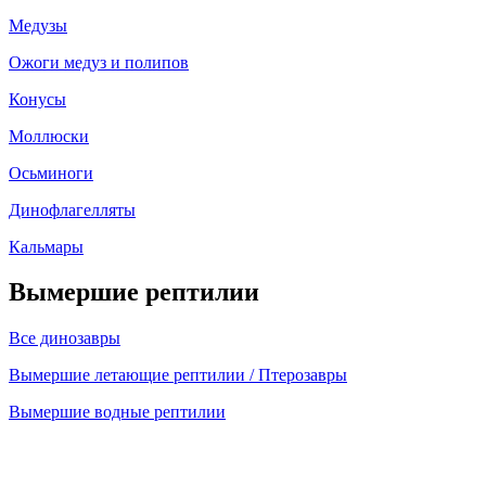
Медузы
Ожоги медуз и полипов
Конусы
Моллюски
Осьминоги
Динофлагелляты
Кальмары
Вымершие рептилии
Все динозавры
Вымершие летающие рептилии / Птерозавры
Вымершие водные рептилии