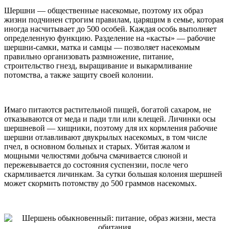
Шершни — общественные насекомые, поэтому их образ
жизни подчинен строгим правилам, царящим в семье, которая
иногда насчитывает до 500 особей. Каждая особь выполняет
определенную функцию. Разделение на «касты» — рабочие
шершни-самки, матка и самцы — позволяет насекомым
правильно организовать размножение, питание,
строительство гнезд, выращивание и выкармливание
потомства, а также защиту своей колонии.
Имаго питаются растительной пищей, богатой сахаром, не
отказываются от меда и пади тли или клещей. Личинки осы
шершневой — хищники, поэтому для их кормления рабочие
шершни отлавливают двукрылых насекомых, в том числе
пчел, в основном больных и старых. Убитая жалом и
мощными челюстями добыча смачивается слюной и
пережевывается до состояния суспензии, после чего
скармливается личинкам. За сутки большая колония шершней
может скормить потомству до 500 граммов насекомых.