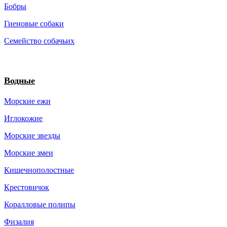
Бобры
Гиеновые собаки
Семейство собачьих
Водные
Морские ежи
Иглокожие
Морские звезды
Морские змеи
Кишечнополостные
Крестовичок
Коралловые полипы
Физалия