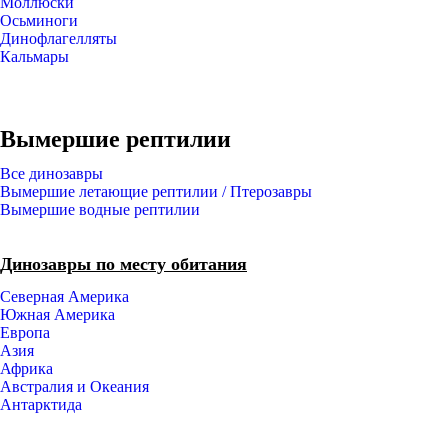
Моллюски
Осьминоги
Динофлагелляты
Кальмары
Вымершие рептилии
Все динозавры
Вымершие летающие рептилии / Птерозавры
Вымершие водные рептилии
Динозавры по месту обитания
Северная Америка
Южная Америка
Европа
Азия
Африка
Австралия и Океания
Антарктида