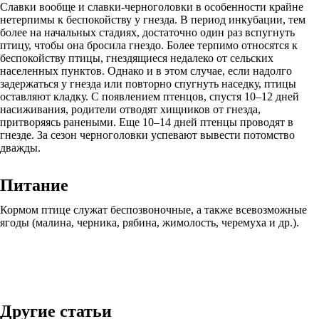
Славки вообще и славки-черноголовки в особенности крайне
нетерпимы к беспокойству у гнезда. В период инкубации, тем
более на начальных стадиях, достаточно один раз вспугнуть
птицу, чтобы она бросила гнездо. Более терпимо относятся к
беспокойству птицы, гнездящиеся недалеко от сельских
населенных пунктов. Однако и в этом случае, если надолго
задержаться у гнезда или повторно спугнуть наседку, птицы
оставляют кладку. С появлением птенцов, спустя 10–12 дней
насиживания, родители отводят хищников от гнезда,
притворяясь ранеными. Еще 10–14 дней птенцы проводят в
гнезде. За сезон черноголовки успевают вывести потомство
дважды.
Питание
Кормом птице служат беспозвоночные, а также всевозможные
ягоды (малина, черника, рябина, жимолость, черемуха и др.).
Другие статьи