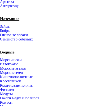
Арктика
Антарктида
Наземные
Зайцы
Бобры
Гиеновые собаки
Семейство собачьих
Водные
Морские ежи
Иглокожие
Морские звезды
Морские змеи
Кишечнополостные
Крестовичок
Коралловые полипы
Физалия
Медузы
Ожоги медуз и полипов
Конусы