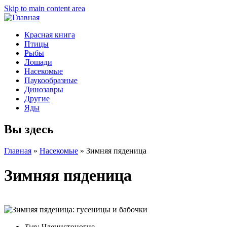
Skip to main content area
Красная книга
Птицы
Рыбы
Лошади
Насекомые
Паукообразные
Динозавры
Другие
Яды
Вы здесь
Главная
»
Насекомые
»
Зимняя пяденица
Зимняя пяденица
Тип:
Членистоногие