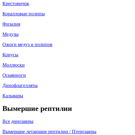
Крестовичок
Коралловые полипы
Физалия
Медузы
Ожоги медуз и полипов
Конусы
Моллюски
Осьминоги
Динофлагелляты
Кальмары
Вымершие рептилии
Все динозавры
Вымершие летающие рептилии / Птерозавры