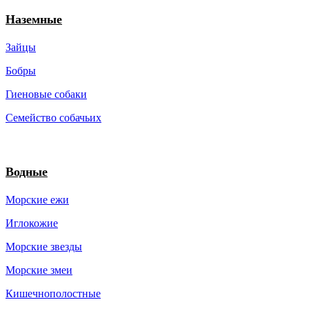
Наземные
Зайцы
Бобры
Гиеновые собаки
Семейство собачьих
Водные
Морские ежи
Иглокожие
Морские звезды
Морские змеи
Кишечнополостные