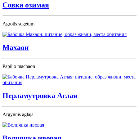
Совка озимая
Agrotis segetum
Махаон
Papilio machaon
Перламутровка Аглая
Argynnis aglaja
Волнянка ивовая