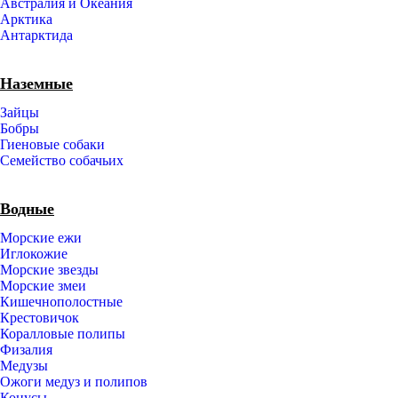
Австралия и Океания
Арктика
Антарктида
Наземные
Зайцы
Бобры
Гиеновые собаки
Семейство собачьих
Водные
Морские ежи
Иглокожие
Морские звезды
Морские змеи
Кишечнополостные
Крестовичок
Коралловые полипы
Физалия
Медузы
Ожоги медуз и полипов
Конусы