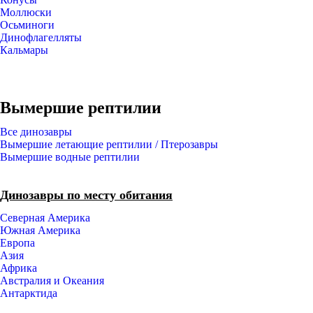
Моллюски
Осьминоги
Динофлагелляты
Кальмары
Вымершие рептилии
Все динозавры
Вымершие летающие рептилии / Птерозавры
Вымершие водные рептилии
Динозавры по месту обитания
Северная Америка
Южная Америка
Европа
Азия
Африка
Австралия и Океания
Антарктида