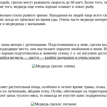
бе, гризли могут развивать скорость до 60 км/ч. Более того, т
е того, медведь еще очень хорошо плавает и ловит рыбу.
овольно плохо развито зрение. Нападения на людей чаще всего св
ят, когда их тревожат во время еды. Очень часто медведи интер
е и медведицы с малышами.
лишь матери с детенышами. Подготовившись к зиме, гризли впад
подходящее место, они выстилают укрытие хвойником и мхом. Ин
 хорошо подготовились к зимнему сезону, т. е. не нагуляли дос
ийся медведь — шатун — крайне раздражен и очень опасен
.
вляет растительная пища, особенно в летнее время: травы, осока,
 их личинками, яйцами птиц. Особи, обитающие на территориях
ют запах тухлого мяса, то никогда не упустят шанс подкрепитьс