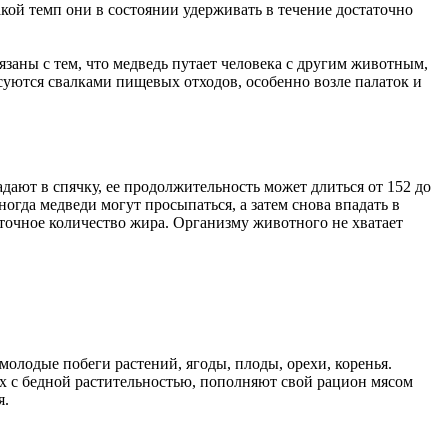
акой темп они в состоянии удерживать в течение достаточно
язаны с тем, что медведь путает человека с другим животным,
есуются свалками пищевых отходов, особенно возле палаток и
ают в спячку, ее продолжительность может длиться от 152 до
огда медведи могут просыпаться, а затем снова впадать в
таточное количество жира. Организму животного не хватает
 молодые побеги растений, ягоды, плоды, орехи, коренья.
 с бедной растительностью, пополняют свой рацион мясом
я.