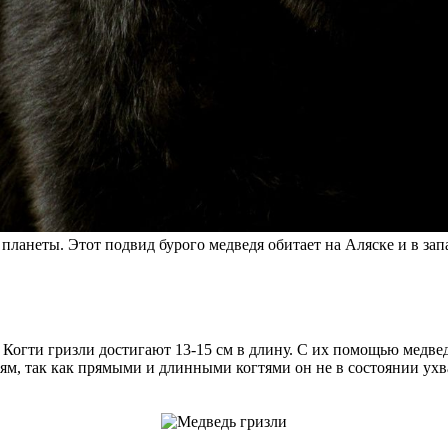
ланеты. Этот подвид бурого медведя обитает на Аляске и в за
огти гризли достигают 13-15 см в длину. С их помощью медвед
ьям, так как прямыми и длинными когтями он не в состоянии ух