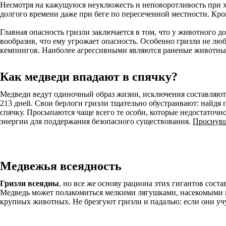
Несмотря на кажущуюся неуклюжесть и неповоротливость при ходь
долгого времени даже при беге по пересеченной местности. Кром
Главная опасность гризли заключается в том, что у животного д
вообразив, что ему угрожает опасность. Особенно гризли не люб
кемпингов. Наиболее агрессивными являются раненые животны
Как медведи впадают в спячку?
Медведи ведут одиночный образ жизни, исключения составляют 
213 дней. Свои берлоги гризли тщательно обустраивают: найдя 
спячку. Просыпаются чаще всего те особи, которые недостаточно
энергии для поддержания безопасного существования.
Проснувш
Медвежья всеядность
Гризли всеядны
, но все же основу рациона этих гигантов соста
Медведь может полакомиться мелкими лягушками, насекомыми и
крупных животных. Не брезгуют гризли и падалью: если они учу