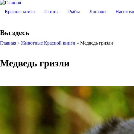
Красная книга
Птицы
Рыбы
Лошади
Насеком
Вы здесь
Главная
»
Животные Красной книги
»
Медведь гризли
Медведь гризли