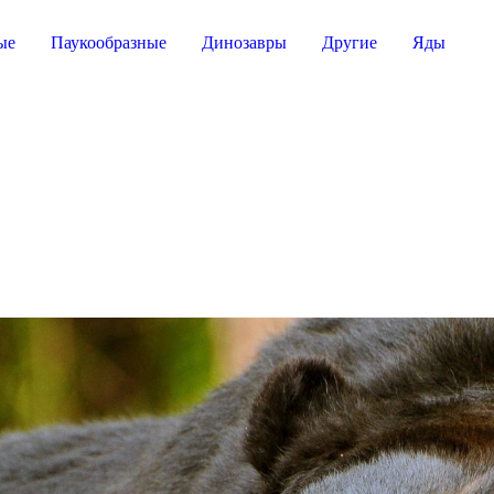
ые
Паукообразные
Динозавры
Другие
Яды