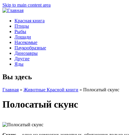
Skip to main content area
Красная книга
Птицы
Рыбы
Лошади
Насекомые
Паукообразные
Динозавры
Другие
Яды
Вы здесь
Главная
»
Животные Красной книги
»
Полосатый скунс
Полосатый скунс
Скунс
— одно из немногих животных, обитающих только на