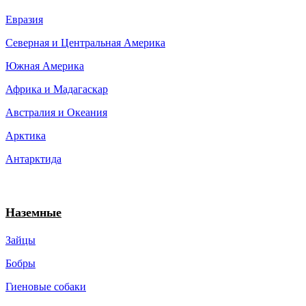
Евразия
Северная и Центральная Америка
Южная Америка
Африка и Мадагаскар
Австралия и Океания
Арктика
Антарктида
Наземные
Зайцы
Бобры
Гиеновые собаки