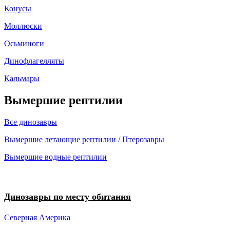
Конусы
Моллюски
Осьминоги
Динофлагелляты
Кальмары
Вымершие рептилии
Все динозавры
Вымершие летающие рептилии / Птерозавры
Вымершие водные рептилии
Динозавры по месту обитания
Северная Америка