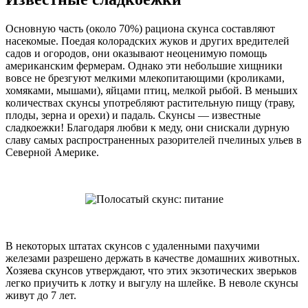
Основную часть (около 70%) рациона скунса составляют
насекомые. Поедая колорадских жуков и других вредителей
садов и огородов, они оказывают неоценимую помощь
американским фермерам. Однако эти небольшие хищники
вовсе не брезгуют мелкими млекопитающими (кроликами,
хомяками, мышами), яйцами птиц, мелкой рыбой. В меньших
количествах скунсы употребляют растительную пищу (траву,
плоды, зерна и орехи) и падаль. Скунсы — известные
сладкоежки! Благодаря любви к меду, они снискали дурную
славу самых распространенных разорителей пчелиных ульев в
Северной Америке.
В некоторых штатах скунсов с удаленными пахучими
железами разрешено держать в качестве домашних животных.
Хозяева скунсов утверждают, что этих экзотических зверьков
легко приучить к лотку и выгулу на шлейке. В неволе скунсы
живут до 7 лет.